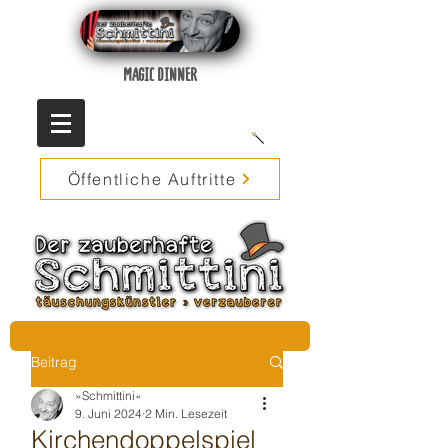
MAGIC DINNER
Öffentliche Auftritte
Beitrag
»Schmittini«
9. Juni 2024
2 Min. Lesezeit
Kirchendoppelspiel