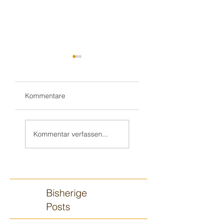
Kommentare
Wieder im Ulmer
Gluthitze 🔥
🍻 Biergarten-
Modautal-
Kommentar verfassen...
Gottesdienst
Scheunenpower
Bisherige
Posts