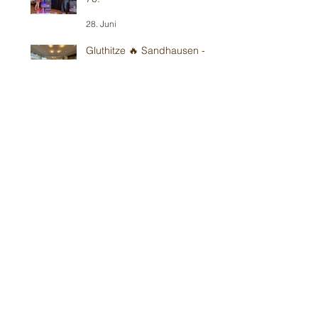
28. Juni
Gluthitze 🔥 Sandhausen -
Kindergarten
26. Juni
Gluthitze 🔥 Wiesloch -
Kindergarten
20. Juni
Gluthitze 🔥 Modautal-
Scheunenpower
19. Juni
Im Bickenbacher ☀️
Sonnenland
13. Juni
Mit Wind in Erbes-