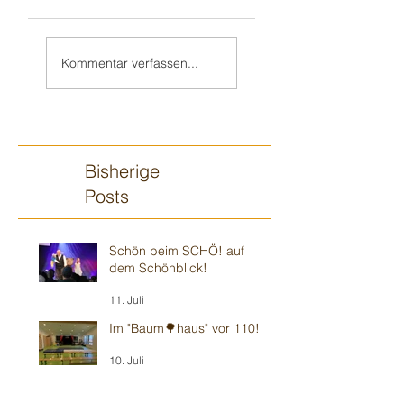
Weiter in Walldorf
Zum 70. 🥳 nach
🥳
„Monnem“
Kommentar verfassen...
Bisherige
Posts
Schön beim SCHÖ! auf
dem Schönblick!
11. Juli
Im "Baum🌳haus" vor 110!
10. Juli