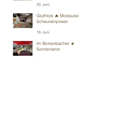
20. Juni
Gluthitze 🔥 Modautal-
Scheunenpower
19. Juni
Im Bickenbacher ☀️
Sonnenland
13. Juni
Mit Wind in Erbes-
Büdesheim
12. Juni
Teil 1/2: Reilinger
Kindergeburtstag
30. Mai