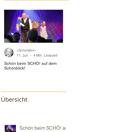
»Schmittini«
»Schmittini«
11. Juli
4 Min. Lesezeit
10. Juli
2 Min. Lesezeit
Schön beim SCHÖ! auf dem
Im "Baum🌳haus" vor 110!
Wiede
Schönblick!
Gotte
Übersicht
Schön beim SCHÖ! auf