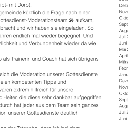
bt- mit Doro).
Dez
Nov
ngemeinde kürzlich die Frage nach einer 
Okto
Gottesdienst-Moderationsteam 🎤 aufkam, 
Sep
ebracht und wir haben sie eingeladen. So 
Augu
Jahren endlich mal wieder begegnet. Und 
Juli
zlichkeit und Verbundenheit wieder da wie 
Juni
Mai 
Apri
als Trainerin und Coach hat sich übrigens 
Mär
Febr
sich die Moderation unserer Gottesdienste 
Janu
Dez
 vielen kompetenten Tipps und 
Nov
aren extrem hilfreich für unsere 
Okto
 -leiter, die diese sehr dankbar aufgegriffen 
Sep
urch hat jeder aus dem Team sein ganzes 
Augu
Juli
ion unserer Gottesdienste deutlich 
Juni