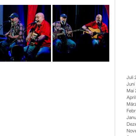
Juli
Juni
Mai 
Apri
Mär
Febr
Janu
Dez
Nov