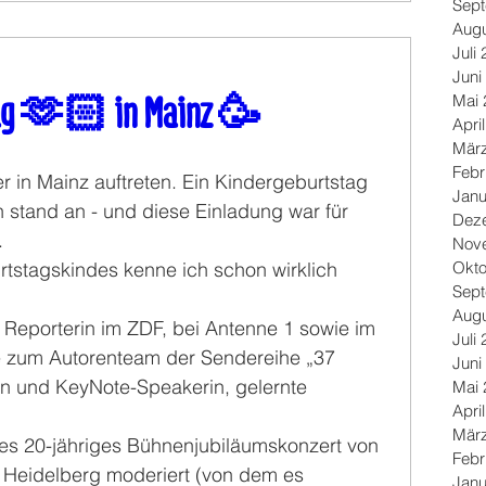
Sep
Augu
Juli
Juni
ag 🫶🏻 in Mainz 🥳
Mai 
Apri
Mär
Febr
r in Mainz auftreten. Ein Kindergeburtstag 
Janu
 stand an - und diese Einladung war für 
Dez
.
Nov
Okto
stagskindes kenne ich schon wirklich 
Sep
Augu
 Reporterin im ZDF, bei Antenne 1 sowie im 
Juli
 zum Autorenteam der Sendereihe „37 
Juni
in und KeyNote-Speakerin, gelernte 
Mai 
Apri
Mär
es 20-jähriges Bühnenjubiläumskonzert von 
Febr
n Heidelberg moderiert (von dem es 
Janu