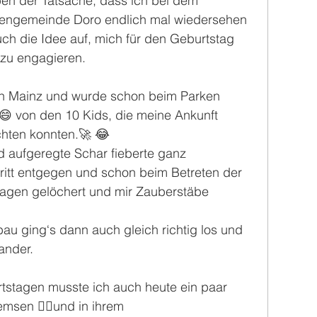
en der Tatsache, dass ich bei dem 
hengemeinde Doro endlich mal wiedersehen 
h die Idee auf, mich für den Geburtstag 
 zu engagieren.
ach Mainz und wurde schon beim Parken 
😄 von den 10 Kids, die meine Ankunft 
hten konnten.🚀 😂
 aufgeregte Schar fieberte ganz 
tritt entgegen und schon beim Betreten der 
agen gelöchert und mir Zauberstäbe 
u ging‘s dann auch gleich richtig los und 
ander. 
rtstagen musste ich auch heute ein paar 
emsen ✋🏻und in ihrem 