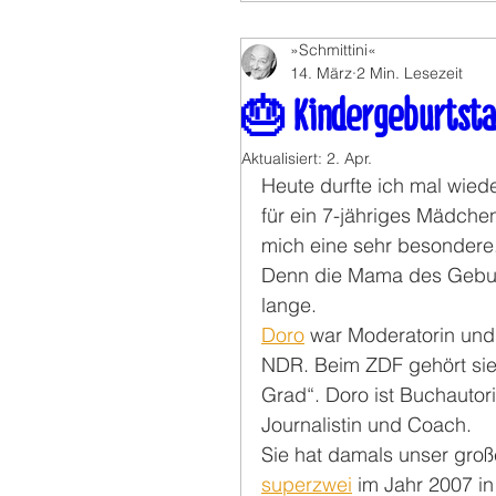
»Schmittini«
14. März
2 Min. Lesezeit
🎂 Kindergeburtst
Aktualisiert:
2. Apr.
Heute durfte ich mal wiede
für ein 7-jähriges Mädchen
mich eine sehr besondere
Denn die Mama des Geburt
lange. 
Doro
 war Moderatorin und
NDR. Beim ZDF gehört sie
Grad“. Doro ist Buchautor
Journalistin und Coach. 
Sie hat damals unser groß
superzwei
 im Jahr 2007 i