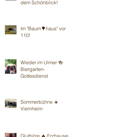
dem Schönblick!
Im "Baum🌳haus" vor
110!
Wieder im Ulmer 🍻
Biergarten-
Gottesdienst
Sommerbühne ☀️
Viernheim
Gluthitze 🔥 Erzhausen