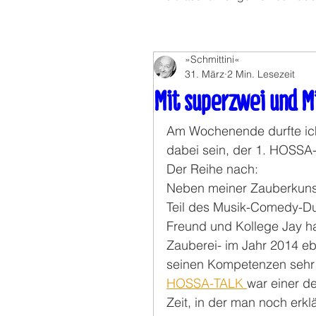
»Schmittini«
31. März
2 Min. Lesezeit
Mit superzwei und M
Am Wochenende durfte ich
dabei sein, der 1. HOSSA
Der Reihe nach:
Neben meiner Zauberkunst b
Teil des Musik-Comedy-D
Freund und Kollege Jay hat
Zauberei- im Jahr 2014 ebe
seinen Kompetenzen sehr e
HOSSA-TALK 
war einer de
Zeit, in der man noch erkl