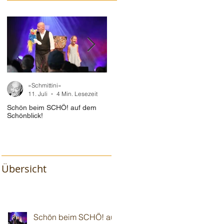
»Schmittini«
»Schmittini«
11. Juli
4 Min. Lesezeit
10. Juli
2 Min. Lesezeit
Schön beim SCHÖ! auf dem
Im "Baum🌳haus" vor 110!
Wiede
Schönblick!
Gotte
Übersicht
Schön beim SCHÖ! auf