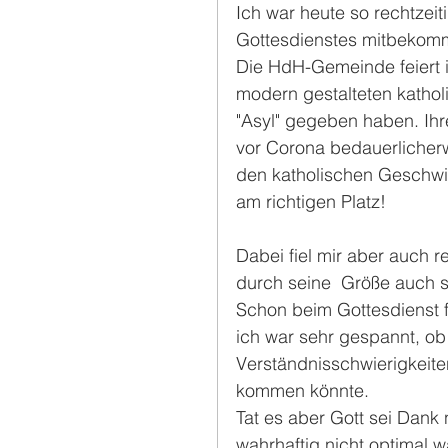
Ich war heute so rechtzeit
Gottesdienstes mitbekom
Die HdH-Gemeinde feiert ih
modern gestalteten kathol
"Asyl" gegeben haben. Ihr
vor Corona bedauerlicherwe
den katholischen Geschwis
am richtigen Platz!
Dabei fiel mir aber auch r
durch seine  Größe auch se
Schon beim Gottesdienst f
ich war sehr gespannt, ob
Verständnisschwierigkeit
kommen könnte.
Tat es aber Gott sei Dank
wahrhaftig nicht optimal w