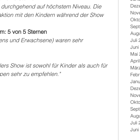
Dez
 durchgehend auf höchstem Niveau. Die 
Nov
aktion mit den Kindern während der Show 
Okto
Sep
m: 5 von 5 Sternen
Augu
Teens und Erwachsene) waren sehr 
Juli
Juni
Mai 
Apri
rs Show ist sowohl für Kinder als auch für 
Mär
pen sehr zu empfehlen."
Febr
Janu
Dez
Nov
Okto
Sep
Augu
Juli
Juni