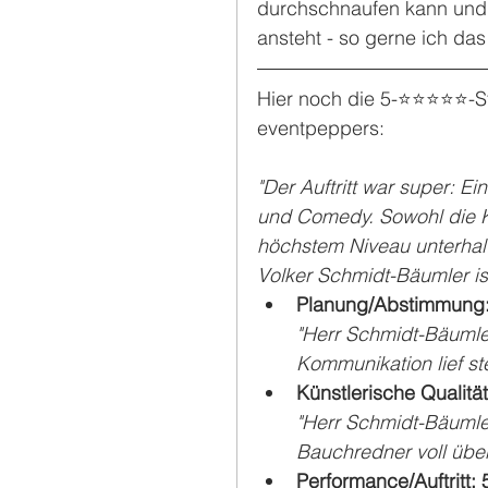
durchschnaufen kann und i
ansteht - so gerne ich das hi
Hier noch die 5-⭐️⭐️⭐️⭐️⭐
eventpeppers:
"Der Auftritt war super: 
und Comedy. Sowohl die K
höchstem Niveau unterhalt
Volker Schmidt-Bäumler ist 
Planung/Abstimmung:
"Herr Schmidt-Bäumler 
Kommunikation lief ste
Künstlerische Qualität
"Herr Schmidt-Bäumle
Bauchredner voll übe
Performance/Auftritt: 