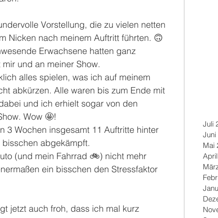
dervolle Vorstellung, die zu vielen netten 
 Nicken nach meinem Auftritt führten. 🙃
anwesende Erwachsene hatten ganz 
it mir und an meiner Show.
lich alles spielen, was ich auf meinem 
icht abkürzen. Alle waren bis zum Ende mit 
abei und ich erhielt sogar von den 
 Show. Wow 🤩!
Juli
n 3 Wochen insgesamt 11 Auftritte hinter 
Juni
n bisschen abgekämpft.
Mai 
to (und mein Fahrrad 🚲) nicht mehr 
Apri
Mär
nermaßen ein bisschen den Stressfaktor 
Febr
Janu
Dez
gt jetzt auch froh, dass ich mal kurz 
Nov