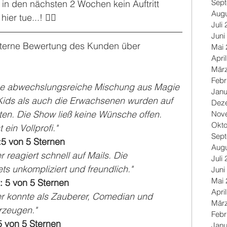
Sep
n den nächsten 2 Wochen kein Auftritt 
Augu
er tue...! 😮‍💨
Juli
Juni
️-Sterne Bewertung des Kunden über 
Mai 
Apri
Mär
Febr
Eine abwechslungsreiche Mischung aus Magie 
Janu
ids als auch die Erwachsenen wurden auf 
Dez
en. Die Show ließ keine Wünsche offen. 
Nov
Okto
ein Vollprofi."
Sep
5 von 5 Sternen
Augu
reagiert schnell auf Mails. Die 
Juli
ts unkompliziert und freundlich."
Juni
Mai 
: 5 von 5 Sternen
Apri
r konnte als Zauberer, Comedian und 
Mär
rzeugen."
Febr
5 von 5 Sternen
Janu