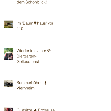
dem Schönblick!
Im "Baum🌳haus" vor
110!
Wieder im Ulmer 🍻
Biergarten-
Gottesdienst
Sommerbühne ☀️
Viernheim
Gluthitze 🔥 Erzhausen