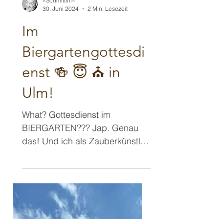
»Schmittini«
30. Juni 2024
2 Min. Lesezeit
Im
Biergartengottesdi
enst 🍻 😇 ⛪️ in
Ulm!
What? Gottesdienst im
BIERGARTEN??? Jap. Genau
das! Und ich als Zauberkünstler
mittendrin. Schräger geht‘s
kaum noch, oder? Der Reihe...