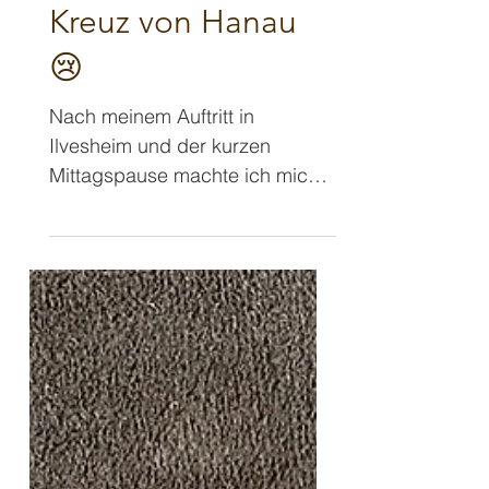
Doppelpass Teil 2:
Letzter Akt im
Kreuz von Hanau
😢
Nach meinem Auftritt in
Ilvesheim und der kurzen
Mittagspause machte ich mich
auf dem Weg nach Hanau. Auch
hier sollte und durfte ich in...