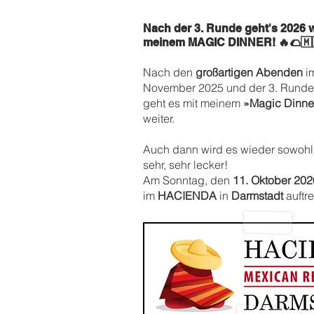
Nach der 3. Runde geht's 2026 w
meinem
MAGIC DINNER! 🔥🌮🇲
Nach den
großartigen Abenden
i
November 2025
und der 3. Runde
geht es mit meinem
»Magic Dinn
weiter.
Auch dann wird es wieder sowohl
sehr, sehr lecker!
Am Sonntag, den
11. Oktober 202
im
HACIENDA
in
Darmstadt
auftre