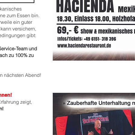
ikanisches
rne zum Essen bin.
rweile ein guter
kann versichern,
Bedingungen gibt:
Service-Team und
fach zu 100% zu
den nächsten Abend!
onnen
!
Erfahrung zeigt,
n!