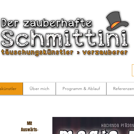
künstler
Über mich
Programm & Ablauf
Referenze
Mit
Auswärts-