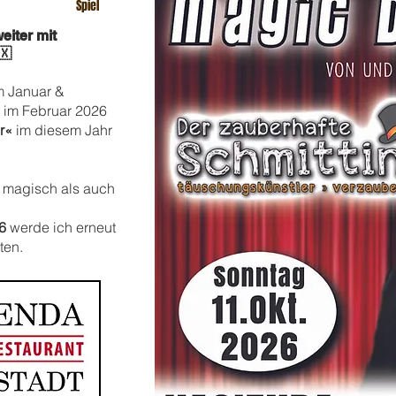
Spiel
eiter mit
🇽
m Januar &
 im Februar 2026
er«
im diesem Jahr
 magisch als auch
6
werde ich erneut
ten.