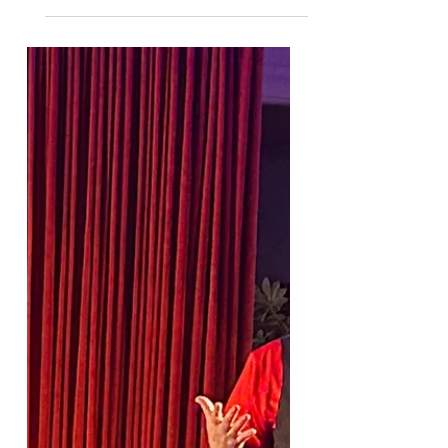
besonderen Gelegenheit
auftreten: Hochzeiten 💍 sind
natürlich sowieso immer ganz
besondere Ereignisse, bei
denen ich besonders viel Wert
darauf lege, dass das Brautpaar
und deren Gäste meinen Auftritt
passend empfinden und auch
später noch in sehr guter
Erinnerung behalten. 👰🏼‍♀️🤵🏻
Das heutige Brautpaar habe ich
aber bereits bezaubern dürfen:
Im Jahr 2022 war ich schon mal
zu Gast in Offenburg , um als
Überraschung zum 50.
Geburtstag des h