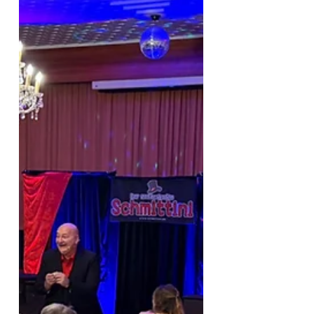
gestellt, so habe ich mein Auto
etwas weiter entfernt parken
müssen, was aber
glücklicherweise ganz gut und
ohne Strafzettel geklappt hat. Im
Stadtcafé war die Stimmung
bereits super