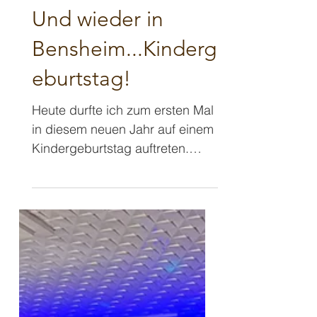
27. Jan.
1 Min. Lesezeit
Und wieder in
Bensheim...Kinderg
eburtstag!
Heute durfte ich zum ersten Mal
in diesem neuen Jahr auf einem
Kindergeburtstag auftreten.
Mitten in Bensheim im
"Stadtcafe", denn die Oma der
beiden Geburtstagskinder führt
hier dieses tolle Café mitten in
der Stadt. Zugegebenermaßen
hat mich das auf der Hinfahrt
vor ein kleines Parkplatzproblem