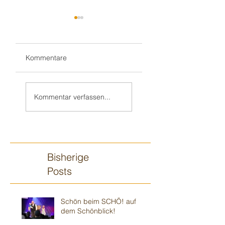
Kommentare
Weiter in Walldorf
Zum 70. 🥳 nach
🥳
„Monnem“
Kommentar verfassen...
Bisherige
Posts
Schön beim SCHÖ! auf
dem Schönblick!