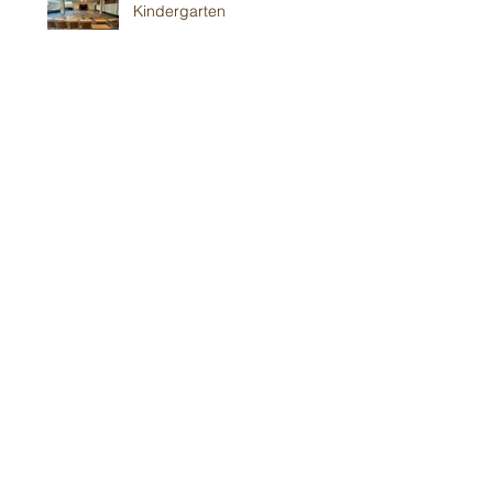
Kindergarten
26. Juni
Gluthitze 🔥 Wiesloch -
Kindergarten
20. Juni
Gluthitze 🔥 Modautal-
Scheunenpower
19. Juni
Im Bickenbacher ☀️
Sonnenland
13. Juni
Mit Wind in Erbes-
Büdesheim
12. Juni