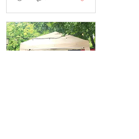
ebenfalls zu zaubern! 🎩
Ich war ja schon in vielen
Kindergärten in der
Region rund um
Weinheim, aber der
Kindergarten "Das 🌳
Baumhaus" in Hirschberg
war mir bisher unbekannt.
Umso überraschter war
ich von dem unglaublich
tollen Außengelände und
auch dem sonstigen
Ambiente dieses
Kindergartens, der ein
bisschen höher...
5. Juli 2026
∙
2
Min.
Wieder im Ulmer 🍻
Biergarten-Gottesdienst
Yeah! Wieder mal ein
weiterer Auftritt aus der