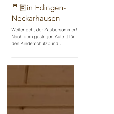
»Schmittini«
6. Sept. 2024
2 Min. Lesezeit
Hochzeitsfeier 👰🏼‍♀️
🤵🏻in Edingen-
Neckarhausen
Weiter geht der Zaubersommer!
Nach dem gestrigen Auftritt für
den Kinderschutzbund
Weinheim durfte ich heute
gleich wieder los, um bei...