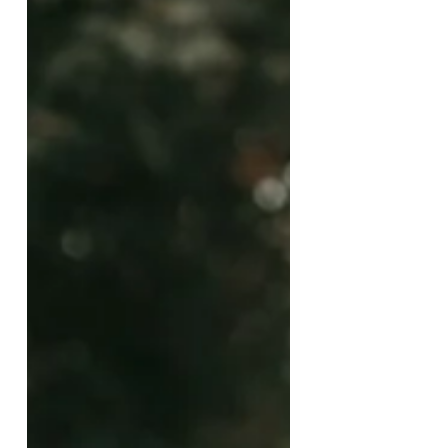
passend empfinden und auch
später noch in sehr guter
Erinnerung behalten. 👰🏼‍♀️🤵🏻
Das heutige Brautpaar habe ich
aber bereits bezaubern dürfen:
Im Jahr 2022 war ich schon mal
zu Gast in Offenburg , um als
Überraschung zum 50.
Geburtstag des h