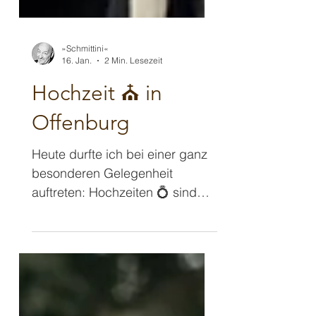
»Schmittini«
16. Jan.
2 Min. Lesezeit
Hochzeit ⛪️ in
Offenburg
Heute durfte ich bei einer ganz
besonderen Gelegenheit
auftreten: Hochzeiten 💍 sind
natürlich sowieso immer ganz
besondere Ereignisse, bei
denen ich besonders viel Wert
darauf lege, dass das Brautpaar
und deren Gäste meinen Auftritt