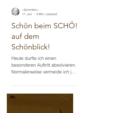
»Schmittini«
11. Juli
4 Min. Lesezeit
Schön beim SCHÖ!
auf dem
Schönblick!
Heute durfte ich einen
besonderen Auftritt absolvieren.
Normalerweise vermeide ich ja
eher weitere Fahrten als
Zauberkünstler und beschränke
mich mit meinem Aktionsradius
eher hier auf meinen Umkreis