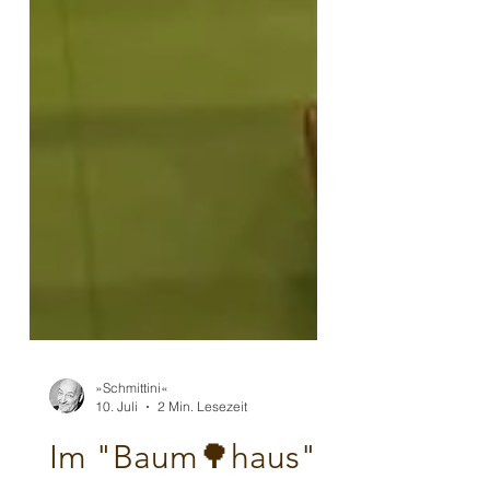
»Schmittini«