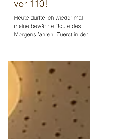
10. Juli
2 Min. Lesezeit
Im "Baum🌳haus"
vor 110!
Heute durfte ich wieder mal
meine bewährte Route des
Morgens fahren: Zuerst in der
Schule 🎓 ein bisschen
"Schlauheit zaubern" und direkt
danach in einen Kindergarten,
um dort ebenfalls zu zaubern!
🎩 Ich war ja schon in vielen
Kindergärten in der Region rund
um Weinheim, aber der
Kindergarten "Das 🌳
Baumhaus" in Hirschberg war