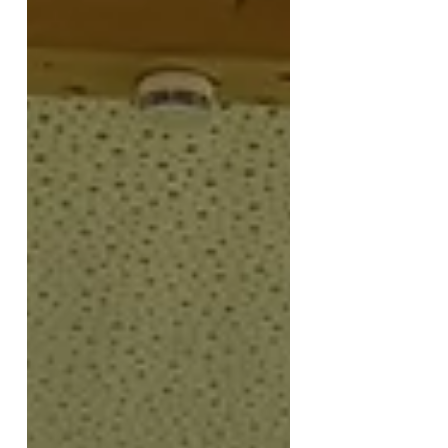
von 100 bis 150 km. Ich kenne
die große Reiserei ja von
meinem anderen künstlerischen
Standbein mit superzwei, bei
dem wir seit 4 Jahrzehnten viele
Kilometer von Hamburg bis in
die Schweiz geschrubbt haben
und es auch nach wie vor tun.
Daher will ich das eigentlich
beim Zaubern e