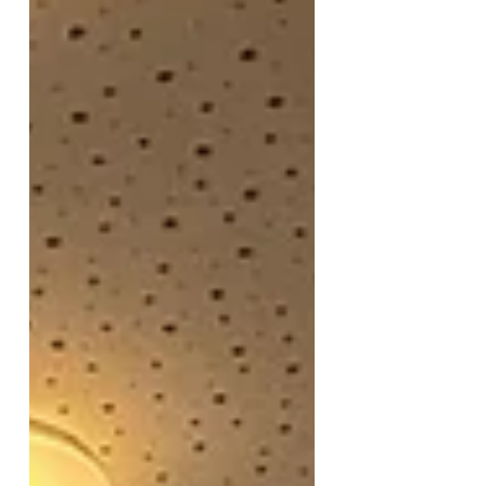
mir bisher unbekannt. Umso
überraschter war ich von dem
unglaublich tollen
Außengelände und auch dem
sonstigen Ambiente dieses
Kindergartens, der ein