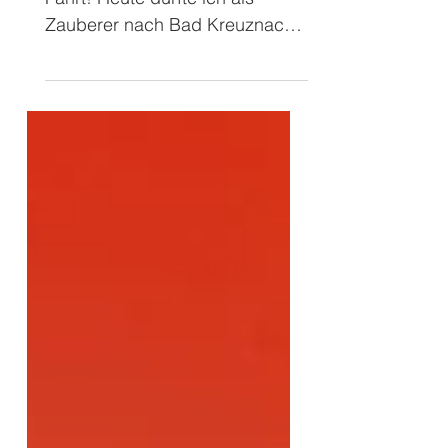
Weiter ging die lustige Zauber-
Fahrt! Heute durfte ich als
Zauberer nach Bad Kreuznach,
das liegt in Rheinland-Pfalz,
südlich von Bingen,...