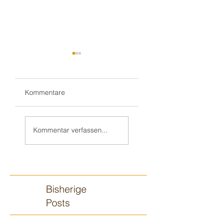
Kommentare
Teil 2/2:
Sandhausener 🎂
Ilvesheimer
Kindergeburtstag
Kommentar verfassen...
Kindergeburtstag
Bisherige
Posts