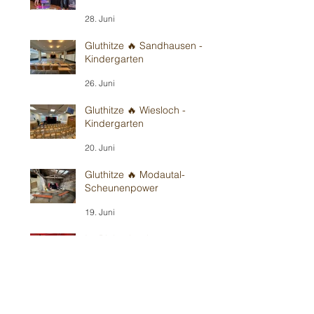
28. Juni
Gluthitze 🔥 Sandhausen -
Kindergarten
26. Juni
Gluthitze 🔥 Wiesloch -
Kindergarten
20. Juni
Gluthitze 🔥 Modautal-
Scheunenpower
19. Juni
Im Bickenbacher ☀️
Sonnenland
13. Juni
Mit Wind in Erbes-