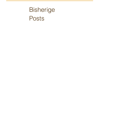
Bisherige
Posts
Schön beim SCHÖ! auf
dem Schönblick!
11. Juli
Im "Baum🌳haus" vor 110!
10. Juli
Wieder im Ulmer 🍻
Biergarten-Gottesdienst
5. Juli
Sommerbühne ☀️ Viernheim