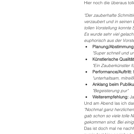
Hier noch die überaus tol
"Der zauberhafte Schmitti
verzaubert und in seinen 
tollen Vorstellung konnte
Es wurde sehr viel gelach
euphorisch aus der Vorst
Planung/Abstimmung:
"Super schnell und un
Künstlerische Qualitä
"Ein Zauberkünstler f
Performance/Auftritt:
"unterhaltsam, mitrei
Anklang beim Publiku
"Begeisterung pur"
Weiterempfehlung: 
J
Und am Abend las ich dan
"Nochmal ganz herzlichen 
gab schon so viele tolle 
gekommen sind. Bei einig
Das ist doch mal ne nachh