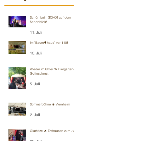
Schön beim SCHÖ! auf dem
Schönblick!
11. Juli
Im "Baum🌳haus" vor 110!
10. Juli
Wieder im Ulmer 🍻 Biergarten-
Gottesdienst
5. Juli
Sommerbühne ☀️ Viernheim
2. Juli
Gluthitze 🔥 Erzhausen zum 70.