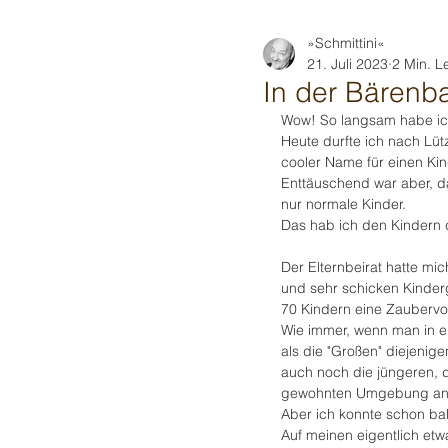
»Schmittini«
21. Juli 2023
2 Min. L
In der Bärenb
Wow! So langsam habe ich
Heute durfte ich nach Lü
cooler Name für einen Ki
Enttäuschend war aber, d
nur normale Kinder.
Das hab ich den Kindern 
Der Elternbeirat hatte mi
und sehr schicken Kinder
70 Kindern eine Zaubervo
Wie immer, wenn man in ein
als die "Großen" diejenig
auch noch die jüngeren, d
gewohnten Umgebung anf
Aber ich konnte schon bal
Auf meinen eigentlich etw