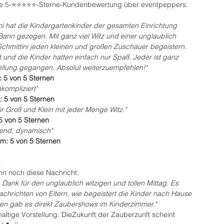
le 5-⭐️⭐️⭐️⭐️⭐️-Sterne-Kundenbewertung über eventpeppers:
ni hat die Kindergartenkinder der gesamten Einrichtung 
Bann gezogen. Mit ganz viel Witz und einer unglaublich 
 Schmittini jeden kleinen und großen Zuschauer begeistern. 
t und die Kinder hatten einfach nur Spaß. Jeder ist ganz 
ellung gegangen. Absolut weiterzuempfehlen!"
 5 von 5 Sternen
kompliziert"
t: 5 von 5 Sternen
ür Groß und Klein mit jeder Menge Witz."
 5 von 5 Sternen
ßend, dynamisch"
m: 5 von 5 Sternen
a
n noch diese Nachricht:
Dank für den unglaublich witzigen und tollen Mittag. Es 
Nachrichten von Eltern, wie begeistert die Kinder nach Hause 
en gab es direkt Zaubershows im Kinderzimmer."
altige Vorstellung. DieZukunft der Zauberzunft scheint 