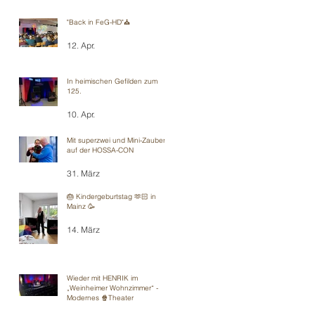
"Back in FeG-HD"⛪️
12. Apr.
In heimischen Gefilden zum
125.
10. Apr.
Mit superzwei und Mini-Zauberei
auf der HOSSA-CON
31. März
🎂 Kindergeburtstag 🫶🏻 in
Mainz 🥳
14. März
Wieder mit HENRIK im
„Weinheimer Wohnzimmer“ -
Modernes 🍿Theater