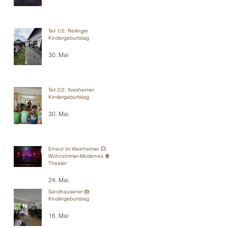
Teil 1/2: Reilinger
Kindergeburtstag
30. Mai
Teil 2/2: Ilvesheimer
Kindergeburtstag
30. Mai
Erneut im Weinheimer 💥
Wohnzimmer-Modernes 🍿
Theater
24. Mai
Sandhausener 🎂
Kindergeburtstag
16. Mai