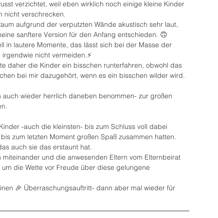
st verzichtet, weil eben wirklich noch einige kleine Kinder 
h nicht verschrecken. 
um aufgrund der verputzten Wände akustisch sehr laut, 
eine sanftere Version für den Anfang entschieden. 🙃
 in lautere Momente, das lässt sich bei der Masse der 
 irgendwie nicht vermeiden.⚡️
e daher die Kinder ein bisschen runterfahren, obwohl das 
schen bei mir dazugehört, wenn es ein bisschen wilder wird. 
ich auch wieder herrlich daneben benommen- zur großen 
en.
 Kinder -auch die kleinsten- bis zum Schluss voll dabei 
n bis zum letzten Moment großen Spaß zusammen hatten.
 das auch sie das erstaunt hat.
ch miteinander und die anwesenden Eltern vom Elternbeirat 
r um die Wette vor Freude über diese gelungene 
nen 🎉 Überraschungsauftritt- dann aber mal wieder für 