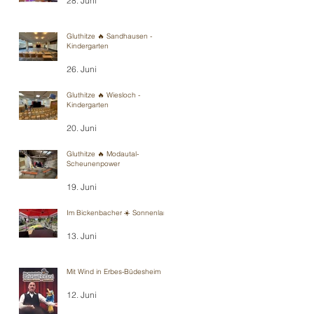
28. Juni
Gluthitze 🔥 Sandhausen -
Kindergarten
26. Juni
Gluthitze 🔥 Wiesloch -
Kindergarten
20. Juni
Gluthitze 🔥 Modautal-
Scheunenpower
19. Juni
Im Bickenbacher ☀️ Sonnenland
13. Juni
Mit Wind in Erbes-Büdesheim
12. Juni