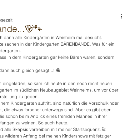
esezeit
ande...🐻🐾
 dann alle Kindergärten in Weinheim mal besucht. 
tzelsachen in der Kindergarten BÄRENBANDE. Was für ein 
ndergarten.
ass in dem Kindergarten gar keine Bären waren, sondern 
dann auch gleich gesagt...! 😆
ch eingeladen, so kam ich heute in den noch recht neuen 
garten im südlichen Neubaugebiet Weinheims, um vor über 
rstellung zu geben.
em Kindergarten auftritt, sind natürlich die Vorschulkinder 
en, die etwas forscher unterwegs sind. Aber es gibt eben 
ie schon beim Anblick eines fremden Mannes in ihrer 
angen zu weinen. So auch heute.
d alle Skepsis vertreiben mit meiner Startsequenz.
🚀
as wilderen Anfang bei meinen Kindershows mit fetziger 