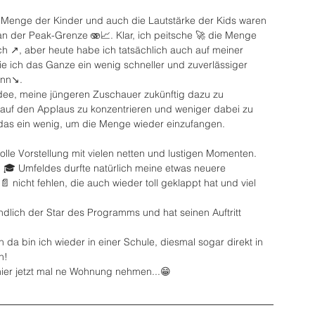
Menge der Kinder und auch die Lautstärke der Kids waren 
 an der Peak-Grenze 🫨📈. Klar, ich peitsche 🚀 die Menge 
ch ↗️, aber heute habe ich tatsächlich auch auf meiner 
ie ich das Ganze ein wenig schneller und zuverlässiger 
nn↘️.
dee, meine jüngeren Zuschauer zukünftig dazu zu 
 auf den Applaus zu konzentrieren und weniger dabei zu 
lft das ein wenig, um die Menge wieder einzufangen.
lle Vorstellung mit vielen netten und lustigen Momenten. 
 🎓 Umfeldes durfte natürlich meine etwas neuere 
 nicht fehlen, die auch wieder toll geklappt hat und viel 
ndlich der Star des Programms und hat seinen Auftritt 
 da bin ich wieder in einer Schule, diesmal sogar direkt in 
n!
 hier jetzt mal ne Wohnung nehmen...😁