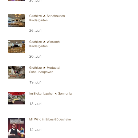
28. Juni
Gluthitze 🔥 Sandhausen -
Kindergarten
26. Juni
Gluthitze 🔥 Wiesloch -
Kindergarten
20. Juni
Gluthitze 🔥 Modautal-
Scheunenpower
19. Juni
Im Bickenbacher ☀️ Sonnenland
13. Juni
Mit Wind in Erbes-Büdesheim
12. Juni