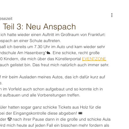
esezeit
 Teil 3: Neu Anspach
ich hatte wieder einen Auftritt im Großraum von Frankfurt:
nspach an einer Schule auftreten.
saß ich bereits um 7.30 Uhr im Auto und kam wieder sehr 
rundschule Am Hasenberg"🐇. Eine schicke, recht große 
0 Kindern, die mich über das Künstlerportal 
EVENTZONE
auch gelistet bin. Das freut mich natürlich auch immer sehr.
f mir beim Ausladen meines Autos, das ich dafür kurz auf 
e.
h im Vorfeld auch schon aufgebaut und so konnte ich in 
 aufbauen und alle Vorbereitungen treffen.
ler hatten sogar ganz schicke Tickets aus Holz für die 
ei der Eingangskontrolle diese abgeben! 🎟️
inder 🤡 nach ihrer Pause dann in die große und schicke Aula 
ird mich heute auf jeden Fall ein bisschen mehr fordern als 