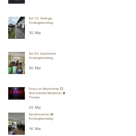
Teil 1/2: Reilinger
Kindergeburtstag
30. Mai
Teil 2/2: Ilvesheimer
Kindergeburtstag
30. Mai
Erneut im Weinheimer 💥
Wohnzimmer-Modernes 🍿
Theater
24. Mai
Sandhausener 🎂
Kindergeburtstag
16. Mai