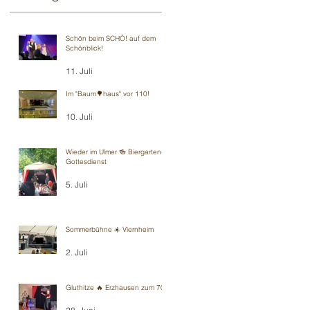
Schön beim SCHÖ! auf dem
Schönblick!
11. Juli
Im "Baum🌳haus" vor 110!
10. Juli
Wieder im Ulmer 🍻 Biergarten-
Gottesdienst
5. Juli
Sommerbühne ☀️ Viernheim
2. Juli
Gluthitze 🔥 Erzhausen zum 70.