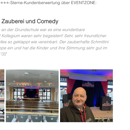
-⭐️⭐️⭐️⭐️-Sterne-Kundenberwertung über EVENTZONE:
s Zauberei und Comedy
r an der Grundschule war es eine wunderbare 
 Kollegium waren sehr begeistert! Sehr, sehr freundlicher 
alles so geklappt wie vereinbart. Der zauberhafte Schmittini 
ruppe ein und hat die Kinder und ihre Stimmung sehr gut im 
!
 👍🏼"