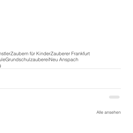
stler
Zaubern für Kinder
Zauberer Frankfurt
ule
Grundschulzauberei
Neu Anspach
g
Alle ansehen