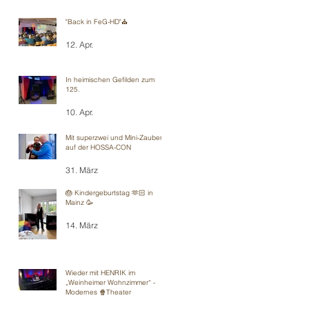
"Back in FeG-HD"⛪️
12. Apr.
In heimischen Gefilden zum
125.
10. Apr.
Mit superzwei und Mini-Zauberei
auf der HOSSA-CON
31. März
🎂 Kindergeburtstag 🫶🏻 in
Mainz 🥳
14. März
Wieder mit HENRIK im
„Weinheimer Wohnzimmer“ -
Modernes 🍿Theater