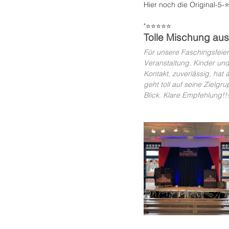
Hier noch die Original-5
"⭐️⭐️⭐️⭐️⭐️
Tolle Mischung au
Für unsere Faschingsfeie
Veranstaltung. Kinder und
Kontakt, zuverlässig, hat 
geht toll auf seine Zielg
Blick. Klare Empfehlung!!