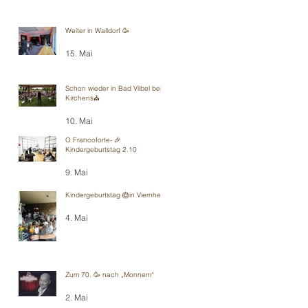
Weiter in Walldorf 🥳
15. Mai
Schon wieder in Bad Vilbel bei
Kirchens⛪️
10. Mai
O Francoforte- 🎉
Kindergeburtstag 2.10
9. Mai
Kindergeburtstag 🎂in Viernheim
4. Mai
Zum 70. 🥳 nach „Monnem“
2. Mai