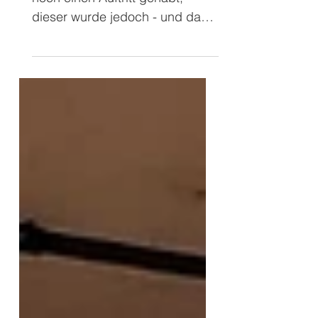
Schon gestern hätte ich auch
noch einen Auftritt gehabt,
dieser wurde jedoch - und da
war ich wirklich dankbar -
wegen der extremen Hitzewelle
im Vorfeld abgesagt. ❤️‍🔥
Glücklicherweise nicht nur
meinetwegen, sondern mein
Auftritt hätte in einem Altenheim
stattgefunden. Aber das
gesamte Sommerfest dort
wurde, wie viele andere
Veranstaltungen auch, aus
gesundheitlichen Gründen ⛑️ für
die älteren Mitbewohner
abgesagt ❌ und verschoben auf
den Herbst- und da ich an dem