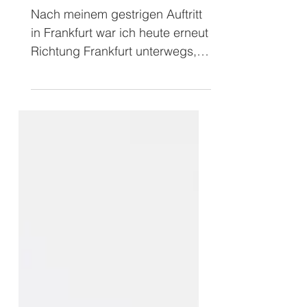
Bad Vilbel bei
Kirchens⛪️
Nach meinem gestrigen Auftritt
in Frankfurt war ich heute erneut
Richtung Frankfurt unterwegs,
heute noch ein kleines bisschen
nördlicher, in Bad Vilbel. Hier
war ich letztes Jahr bereits
zweimal vorstellig: Einmal im
Juni mit meinem Musik-Comedy-
Duo superzwei beim
Eröffnungsgottesdienst des
Hessentags in traumhafter
Burgkulisse. Das war
monumental! Kurz darauf war
ich als Zauberkünstler zum