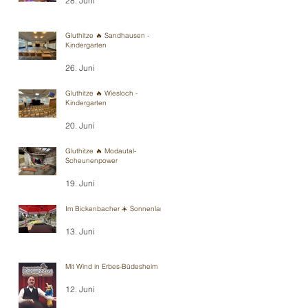
28. Juni
Gluthitze 🔥 Sandhausen -
Kindergarten
26. Juni
Gluthitze 🔥 Wiesloch -
Kindergarten
20. Juni
Gluthitze 🔥 Modautal-
Scheunenpower
19. Juni
Im Bickenbacher ☀️ Sonnenland
13. Juni
Mit Wind in Erbes-Büdesheim
12. Juni