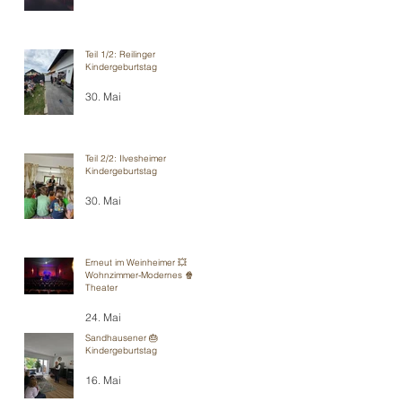
Teil 1/2: Reilinger
Kindergeburtstag
30. Mai
Teil 2/2: Ilvesheimer
Kindergeburtstag
30. Mai
Erneut im Weinheimer 💥
Wohnzimmer-Modernes 🍿
Theater
24. Mai
Sandhausener 🎂
Kindergeburtstag
16. Mai