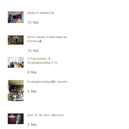
Weiter in Walldorf 🥳
15. Mai
Schon wieder in Bad Vilbel bei
Kirchens⛪️
10. Mai
O Francoforte- 🎉
Kindergeburtstag 2.10
9. Mai
Kindergeburtstag 🎂in Viernheim
4. Mai
Zum 70. 🥳 nach „Monnem“
2. Mai