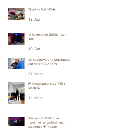
"Back in FeG-HD"⛪️
12. Apr.
In heimischen Gefilden zum
125.
10. Apr.
Mit superzwei und Mini-Zauberei
auf der HOSSA-CON
31. März
🎂 Kindergeburtstag 🫶🏻 in
Mainz 🥳
14. März
Wieder mit HENRIK im
„Weinheimer Wohnzimmer“ -
Modernes 🍿Theater