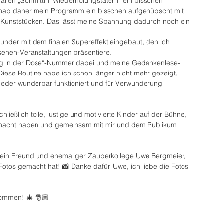
allen „Schmittini Wiederholungstätern“ ein bisschen 
hab daher mein Programm ein bisschen aufgehübscht mit 
 Kunststücken. Das lässt meine Spannung dadurch noch ein 
under mit dem finalen Supereffekt eingebaut, den ich 
senen-Veranstaltungen präsentiere. 
g in der Dose“-Nummer dabei und meine Gedankenlese-
Diese Routine habe ich schon länger nicht mehr gezeigt, 
ieder wunderbar funktioniert und für Verwunderung 
hließlich tolle, lustige und motivierte Kinder auf der Bühne, 
emacht haben und gemeinsam mit mir und dem Publikum 

ein Freund und ehemaliger Zauberkollege Uwe Bergmeier, 
tos gemacht hat! 📸 Danke dafür, Uwe, ich liebe die Fotos 
kommen! 🎄 🎅🏼