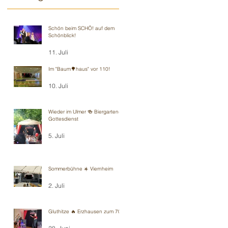
Schön beim SCHÖ! auf dem
Schönblick!
11. Juli
Im "Baum🌳haus" vor 110!
10. Juli
Wieder im Ulmer 🍻 Biergarten-
Gottesdienst
5. Juli
Sommerbühne ☀️ Viernheim
2. Juli
Gluthitze 🔥 Erzhausen zum 70.