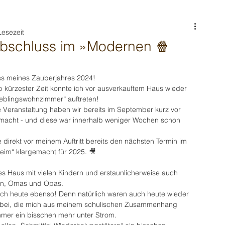
Lesezeit
bschluss im »Modernen 🍿
uss meines Zauberjahres 2024!
 kürzester Zeit konnte ich vor ausverkauftem Haus wieder 
eblingswohnzimmer“ auftreten!
e Veranstaltung haben wir bereits im September kurz vor 
macht - und diese war innerhalb weniger Wochen schon 
 direkt vor meinem Auftritt bereits den nächsten Termin im 
im“ klargemacht für 2025. 🎥
les Haus mit vielen Kindern und erstaunlicherweise auch 
ern, Omas und Opas.
ich heute ebenso! Denn natürlich waren auch heute wieder 
dabei, die mich aus meinem schulischen Zusammenhang 
mmer ein bisschen mehr unter Strom.