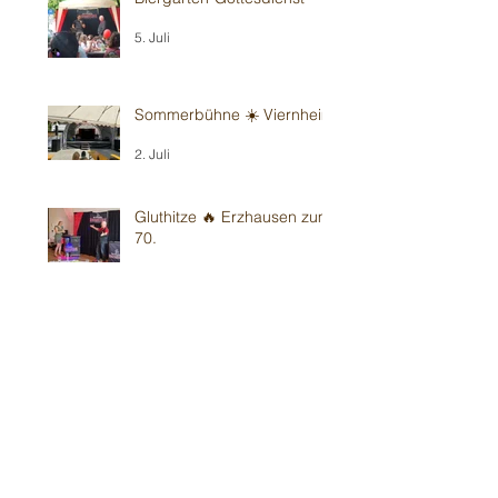
5. Juli
Sommerbühne ☀️ Viernheim
2. Juli
Gluthitze 🔥 Erzhausen zum
70.
28. Juni
Gluthitze 🔥 Sandhausen -
Kindergarten
26. Juni
Gluthitze 🔥 Wiesloch -
Kindergarten
20. Juni