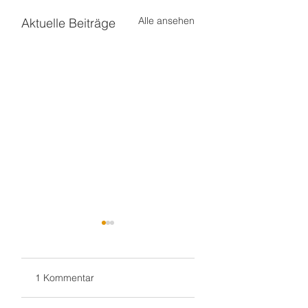
Alle ansehen
Aktuelle Beiträge
1 Kommentar
Weiter in Walldorf
Zum 70. 🥳 nach