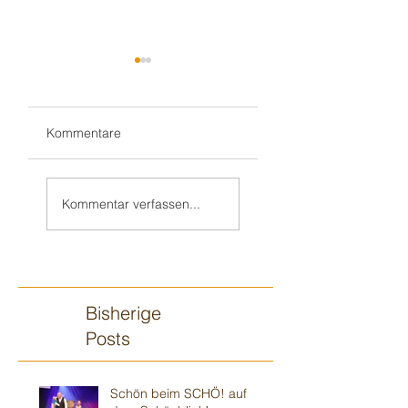
Kommentare
Wieder im Ulmer
Gluthitze 🔥
🍻 Biergarten-
Modautal-
Kommentar verfassen...
Gottesdienst
Scheunenpower
Bisherige
Posts
Schön beim SCHÖ! auf