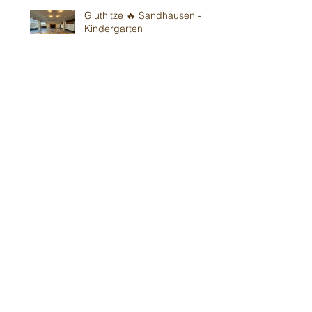
Gluthitze 🔥 Sandhausen -
Kindergarten
26. Juni
Gluthitze 🔥 Wiesloch -
Kindergarten
20. Juni
Gluthitze 🔥 Modautal-
Scheunenpower
19. Juni
Im Bickenbacher ☀️
Sonnenland
13. Juni
Mit Wind in Erbes-
Büdesheim
12. Juni