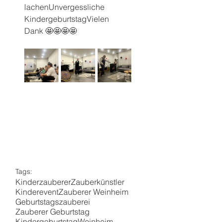
lachenUnvergessliche 
KindergeburtstagVielen 
Dank 🤩🤩🤩🤩
Tags:
Kinderzauberer
Zauberkünstler
Kinderevent
Zauberer Weinheim
Geburtstagszauberei
Zauberer Geburtstag
Kindergeburtstag
Weinheim