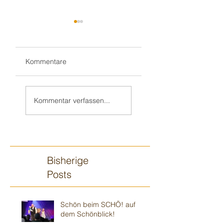
Kommentare
Teil 2/2:
Sandhausener 🎂
Ilvesheimer
Kindergeburtstag
Kommentar verfassen...
Kindergeburtstag
Bisherige
Posts
Schön beim SCHÖ! auf
dem Schönblick!