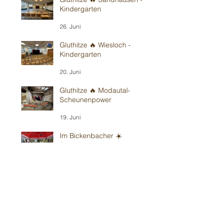
Kindergarten
26. Juni
Gluthitze 🔥 Wiesloch -
Kindergarten
20. Juni
Gluthitze 🔥 Modautal-
Scheunenpower
19. Juni
Im Bickenbacher ☀️
Sonnenland
13. Juni
Mit Wind in Erbes-
Büdesheim
12. Juni