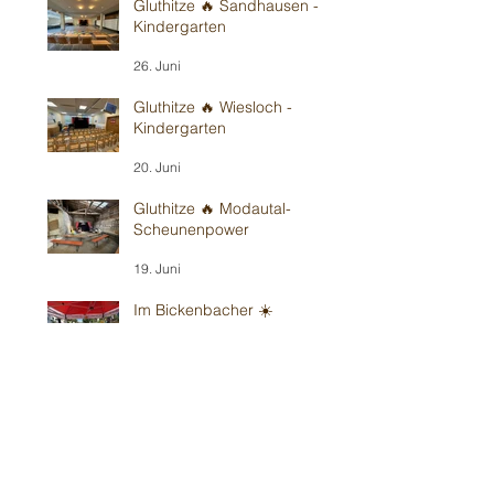
Gluthitze 🔥 Sandhausen -
Kindergarten
26. Juni
Gluthitze 🔥 Wiesloch -
Kindergarten
20. Juni
Gluthitze 🔥 Modautal-
Scheunenpower
19. Juni
Im Bickenbacher ☀️
Sonnenland
13. Juni
Mit Wind in Erbes-
Büdesheim
12. Juni