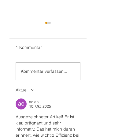
1 Kommentar
Weiter in Walldorf
Zum 70. 🥳 nach
🥳
„Monnem“
Kommentar verfassen...
Aktuell
ac ab
10. Okt. 2025
Ausgezeichneter Artikel! Er ist 
klar, prägnant und sehr 
informativ. Das hat mich daran 
erinnert, wie wichtig Effizienz bei 