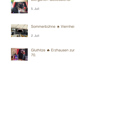
5. Juli
Sommerbühne ☀️ Viernheim
2. Juli
Gluthitze 🔥 Erzhausen zum
70.
28. Juni
Gluthitze 🔥 Sandhausen -
Kindergarten
26. Juni
Gluthitze 🔥 Wiesloch -
Kindergarten
20. Juni