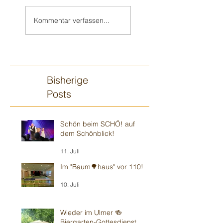
Weiter in Walldorf
Zum 70. 🥳 nach
🥳
„Monnem“
Kommentar verfassen...
Bisherige
Posts
Schön beim SCHÖ! auf
dem Schönblick!
11. Juli
Im "Baum🌳haus" vor 110!
10. Juli
Wieder im Ulmer 🍻
Biergarten-Gottesdienst