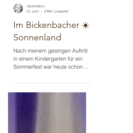
»Schmittini«
13. Juni
3 Min. Lesezeit
Im Bickenbacher ☀️
Sonnenland
Nach meinem gestrigen Auftritt
in einem Kindergarten für ein
Sommerfest war heute schon
wieder ein Sommerfest in einem
Kindergarten angesetzt.
Diesmal in Bickenbach, 20
Minuten Fahrtzeit, also nicht so
weit für mich und ohne die
Gefahr, dass ich zu spät