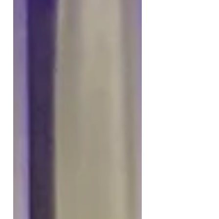
kommen würde, weil es näher
und bekannteres Terrain für
mich war. Entsprechend war ich
heute auch überpünktlich da,
sehr zur Verwunderung der
Erzieherinnen. Ich will mir ja
nicht nachsagen lassen, ich
wäre nicht lernfähig…😉.