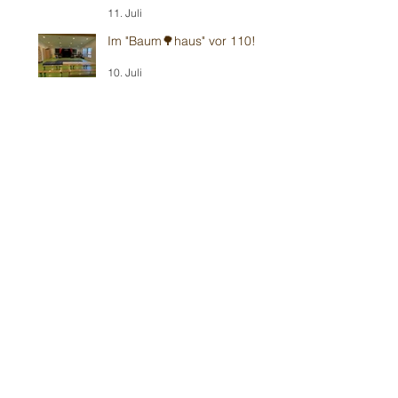
11. Juli
Im "Baum🌳haus" vor 110!
10. Juli
Wieder im Ulmer 🍻
Biergarten-Gottesdienst
5. Juli
Sommerbühne ☀️ Viernheim
2. Juli
Gluthitze 🔥 Erzhausen zum
70.
28. Juni
Gluthitze 🔥 Sandhausen -