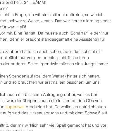
rüllend heiß: 34°. BÄMM!
ose?
cht in Frage, ich will stets stilecht auftreten, so wie ich 
emd, schwarze Weste, Jeans. Das war heute allerdings echt 
afür war: Heiß!
or mir. Eine Rarität! Da musste auch "Schärrar" leider "nur" 
men, denn er braucht standesgemäß eine Assistentin für 
u zaubern hatte ich auch schon, aber das scheint mir 
chließlich nur vor den bereits leicht Testosteron 
 der anderen Seite: Irgendwie müssen sich Jungs immer 
inen Spendenlauf (bei dem Wetter) hinter sich hatten, 
n und so brauchten wir erstmal ein bisschen, um uns 
 
lich auch ein bisschen Aufregung dabei, weil es bei 
el war, der übrigens auch die letzten beiden CDs von 
uo 
superzwei
 produziert hat. Da wollte ich natürlich auch 
ur aufgrund des Hitzeausbruchs und mit dem Schweiß auf 
ftritt, der mir wirklich sehr viel Spaß gemacht hat und vor 