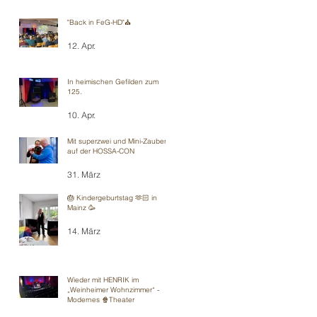
"Back in FeG-HD"⛪️
12. Apr.
In heimischen Gefilden zum
125.
10. Apr.
Mit superzwei und Mini-Zauberei
auf der HOSSA-CON
31. März
🎂 Kindergeburtstag 🫶🏻 in
Mainz 🥳
14. März
Wieder mit HENRIK im
„Weinheimer Wohnzimmer“ -
Modernes 🍿Theater