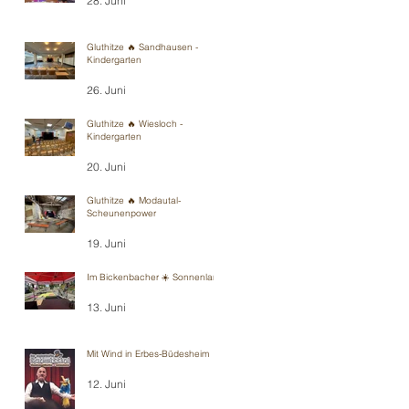
28. Juni
Gluthitze 🔥 Sandhausen -
Kindergarten
26. Juni
Gluthitze 🔥 Wiesloch -
Kindergarten
20. Juni
Gluthitze 🔥 Modautal-
Scheunenpower
19. Juni
Im Bickenbacher ☀️ Sonnenland
13. Juni
Mit Wind in Erbes-Büdesheim
12. Juni