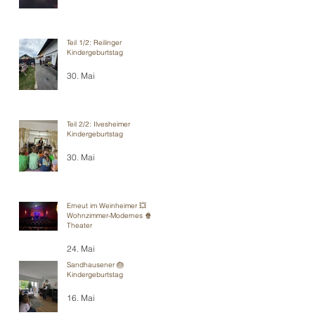
Teil 1/2: Reilinger
Kindergeburtstag
30. Mai
Teil 2/2: Ilvesheimer
Kindergeburtstag
30. Mai
Erneut im Weinheimer 💥
Wohnzimmer-Modernes 🍿
Theater
24. Mai
Sandhausener 🎂
Kindergeburtstag
16. Mai