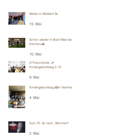
Weiter in Walldorf 🥳
15. Mai
Schon wieder in Bad Vilbel bei
Kirchens⛪️
10. Mai
O Francoforte- 🎉
Kindergeburtstag 2.10
9. Mai
Kindergeburtstag 🎂in Viernheim
4. Mai
Zum 70. 🥳 nach „Monnem“
2. Mai