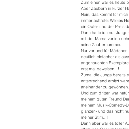
Zum einen war es heute b
Aber Zaubern in kurzer H
Nein, das kommt für mich ni
immer auftrete: Weißes H
ein Opfer und der Preis d
Dann hatte ich nur Jungs v
mit der Mama vorlieb neh
seine Zaubernummer. 
Nur vor und für Mädchen z
deutlich einfacher als auss
angehauchten Exemplaren
erst mal beweisen...!
Zumal die Jungs bereits e
entsprechend erhitzt ware
aneinander zu gewöhnen.
Und zum dritten war natür
meinem guten Freund Dani
meinem Musik-Comedy-D
glänzen- und das nicht n
meiner Stirn...!
Dann aber war es toller Au