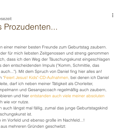
esezeit
s Prozudenten...
hn einer meiner besten Freunde zum Geburtstag zaubern. 
er der für mich liebsten Zeitgenossen und streng genommen 
lich, dass ich den Weg der Täuschungskunst eingeschlagen 
 den entscheidenden Impuls ("Komm, Schmittie, das 
auch..."). Mit dem Spruch von Daniel fing hier alles an!
n 
"Feiert Jesus! Kids"-CD-Aufnahmen, 
bei
denen
ich
Daniel
ite, darf ich neben meiner Tätigkeit als Chorleiter, 
Hampelmann und Gesangscoach regelmäßig auch zaubern, 
ieren und hier 
entstanden auch viele meiner absoluten 
ch wie vor nutze.
ch auch längst mal fällig, zumal das junge Geburtstagskind 
schungskunst ist.
 im Vorfeld und ebenso große im Nachfeld...!
s aus mehreren Gründen geschwitzt: