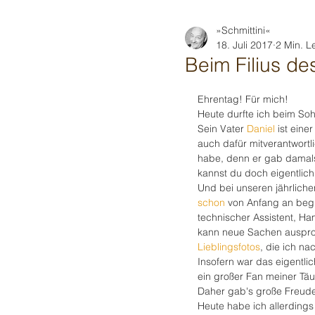
»Schmittini«
18. Juli 2017
2 Min. L
Beim Filius de
Ehrentag! Für mich!
Heute durfte ich beim So
Sein Vater 
Daniel
 ist ein
auch dafür mitverantwort
habe, denn er gab damals
kannst du doch eigentlich 
Und bei unseren jährliche
schon 
von
Anfang an begle
technischer Assistent, 
kann neue Sachen ausprob
Lieblingsfotos
, die ich na
Insofern war das eigentli
ein großer Fan meiner Täu
Daher gab's große Freude
Heute habe ich allerding