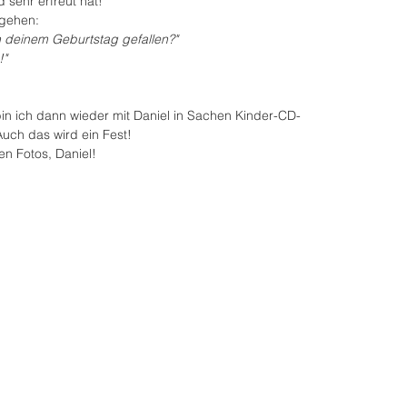
 sehr erfreut hat!
tgehen:
n deinem Geburtstag gefallen?"
!"
n ich dann wieder mit Daniel in Sachen Kinder-CD-
Auch das wird ein Fest!
n Fotos, Daniel!