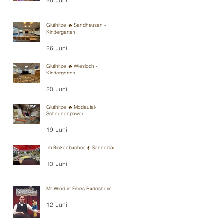
28. Juni
Gluthitze 🔥 Sandhausen -
Kindergarten
26. Juni
Gluthitze 🔥 Wiesloch -
Kindergarten
20. Juni
Gluthitze 🔥 Modautal-
Scheunenpower
19. Juni
Im Bickenbacher ☀️ Sonnenland
13. Juni
Mit Wind in Erbes-Büdesheim
12. Juni