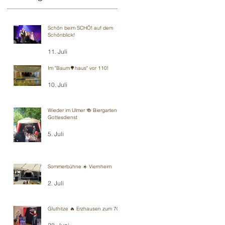
Schön beim SCHÖ! auf dem
Schönblick!
11. Juli
Im "Baum🌳haus" vor 110!
10. Juli
Wieder im Ulmer 🍻 Biergarten-
Gottesdienst
5. Juli
Sommerbühne ☀️ Viernheim
2. Juli
Gluthitze 🔥 Erzhausen zum 70.