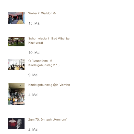
Weiter in Walldorf 🥳
15. Mai
Schon wieder in Bad Vilbel bei
Kirchens⛪️
10. Mai
O Francoforte- 🎉
Kindergeburtstag 2.10
9. Mai
Kindergeburtstag 🎂in Viernheim
4. Mai
Zum 70. 🥳 nach „Monnem“
2. Mai