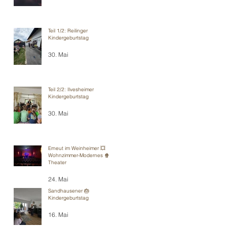
Teil 1/2: Reilinger
Kindergeburtstag
30. Mai
Teil 2/2: Ilvesheimer
Kindergeburtstag
30. Mai
Erneut im Weinheimer 💥
Wohnzimmer-Modernes 🍿
Theater
24. Mai
Sandhausener 🎂
Kindergeburtstag
16. Mai