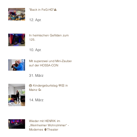
"Back in FeG-HD"⛪️
12. Apr.
In heimischen Gefilden zum
125.
10. Apr.
Mit superzwei und Mini-Zauberei
auf der HOSSA-CON
31. März
🎂 Kindergeburtstag 🫶🏻 in
Mainz 🥳
14. März
Wieder mit HENRIK im
„Weinheimer Wohnzimmer“ -
Modernes 🍿Theater