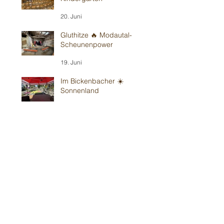
20. Juni
Gluthitze 🔥 Modautal-
Scheunenpower
19. Juni
Im Bickenbacher ☀️
Sonnenland
13. Juni
Mit Wind in Erbes-
Büdesheim
12. Juni
Teil 1/2: Reilinger
Kindergeburtstag
30. Mai