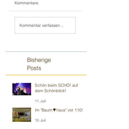
Kommentare
Gluthitze 🔥
Gluthitze 🔥
Sandhausen -
Wiesloch -
Kommentar verfassen...
Kindergarten
Kindergarten
Bisherige
Posts
Schön beim SCHÖ! auf
dem Schönblick!
11. Juli
Im "Baum🌳haus" vor 110!
10. Juli