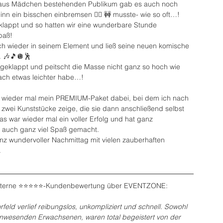
aus Mädchen bestehenden Publikum gab es auch noch 
ginn ein bisschen einbremsen ✋🏻 🚧 musste- wie so oft…! 
klappt und so hatten wir eine wunderbare Stunde 
paß!
ch wieder in seinem Element und ließ seine neuen komische 
. 🎶🎵🪩🕺
 geklappt und peitscht die Masse nicht ganz so hoch wie 
nach etwas leichter habe…!
m wieder mal mein PREMIUM-Paket dabei, bei dem ich nach 
wei Kunststücke zeige, die sie dann anschließend selbst 
s war wieder mal ein voller Erfolg und hat ganz 
n auch ganz viel Spaß gemacht.
nz wundervoller Nachmittag mit vielen zauberhaften 
.
-Sterne ⭐️⭐️⭐️⭐️⭐️-Kundenbewertung über EVENTZONE:
feld verlief reibungslos, unkompliziert und schnell. Sowohl 
anwesenden Erwachsenen, waren total begeistert von der 