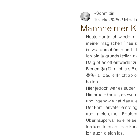
»Schmittini«
19. Mai 2025
2 Min. L
Mannheimer Ki
Heute durfte ich wieder 
meiner magischen Prise zu
im wunderschönen und idy
Ich bin ja grundsätzlich n
Da gibt es oft entweder zu
Bienen 🐝 (für mich als B
🐞🦋- all das lenkt oft ab
halten. 
Hier jedoch war es super
Hinterhof-Garten, es war ni
und irgendwie hat das alle
Der Familienvater empfing 
auch gleich, mein Equipme
Überhaupt war es eine s
Ich konnte mich noch kur
ich auch gleich los.