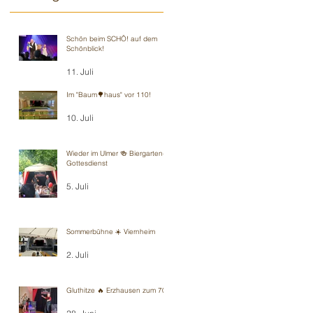
Schön beim SCHÖ! auf dem
Schönblick!
11. Juli
Im "Baum🌳haus" vor 110!
10. Juli
Wieder im Ulmer 🍻 Biergarten-
Gottesdienst
5. Juli
Sommerbühne ☀️ Viernheim
2. Juli
Gluthitze 🔥 Erzhausen zum 70.