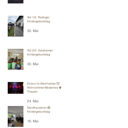
Teil 1/2: Reilinger
Kindergeburtstag
30. Mai
Teil 2/2: Ilvesheimer
Kindergeburtstag
30. Mai
Erneut im Weinheimer 💥
Wohnzimmer-Modernes 🍿
Theater
24. Mai
Sandhausener 🎂
Kindergeburtstag
16. Mai