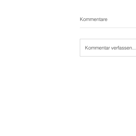
Kommentare
Kommentar verfassen...
Teil 1/2: Reilinger
Kindergeburtstag