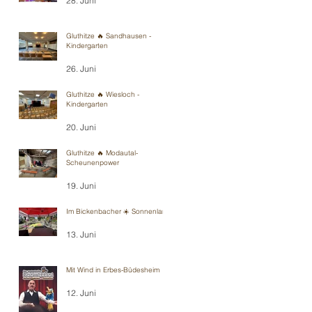
28. Juni
Gluthitze 🔥 Sandhausen -
Kindergarten
26. Juni
Gluthitze 🔥 Wiesloch -
Kindergarten
20. Juni
Gluthitze 🔥 Modautal-
Scheunenpower
19. Juni
Im Bickenbacher ☀️ Sonnenland
13. Juni
Mit Wind in Erbes-Büdesheim
12. Juni