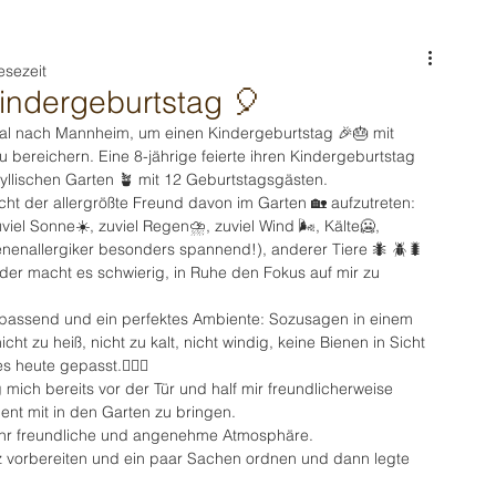
esezeit
ndergeburtstag 🎈
mal nach Mannheim, um einen Kindergeburtstag 🎉🎂 mit 
 bereichern. Eine 8-jährige feierte ihren Kindergeburtstag 
llischen Garten 🪴 mit 12 Geburtstagsgästen.
icht der allergrößte Freund davon im Garten 🏡 aufzutreten: 
viel Sonne☀️, zuviel Regen⛈️, zuviel Wind 🌬️, Kälte🥶, 
ienenallergiker besonders spannend!), anderer Tiere 🐜 🪲🐛
 oder macht es schwierig, in Ruhe den Fokus auf mir zu 
 passend und ein perfektes Ambiente: Sozusagen in einem 
cht zu heiß, nicht zu kalt, nicht windig, keine Bienen in Sicht 
s heute gepasst.👍🏼✅
mich bereits vor der Tür und half mir freundlicherweise 
nt mit in den Garten zu bringen.
ehr freundliche und angenehme Atmosphäre.
z vorbereiten und ein paar Sachen ordnen und dann legte 