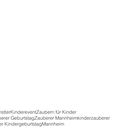
stler
Kinderevent
Zaubern für Kinder
erer Geburtstag
Zauberer Mannheim
kinderzauberer
r Kindergeburtstag
Mannheim