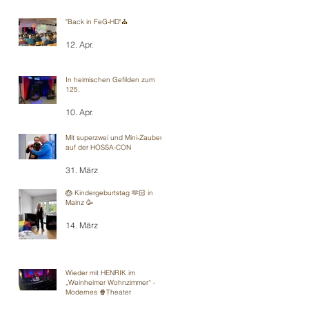
"Back in FeG-HD"⛪️
12. Apr.
In heimischen Gefilden zum
125.
10. Apr.
Mit superzwei und Mini-Zauberei
auf der HOSSA-CON
31. März
🎂 Kindergeburtstag 🫶🏻 in
Mainz 🥳
14. März
Wieder mit HENRIK im
„Weinheimer Wohnzimmer“ -
Modernes 🍿Theater