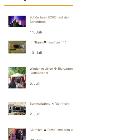
Schön beim SCHÖ! auf dem
Schönblick!
11. Juli
Im "Baum🌳haus" vor 110!
10. Juli
Wieder im Ulmer 🍻 Biergarten-
Gottesdienst
5. Juli
Sommerbühne ☀️ Viernheim
2. Juli
Gluthitze 🔥 Erzhausen zum 70.