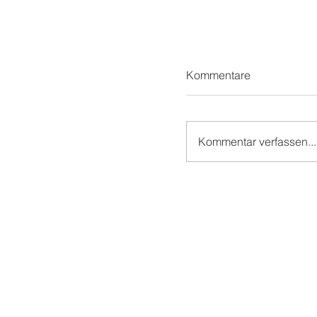
Kommentare
Kommentar verfassen...
Teil 1/2: Reilinger
Kindergeburtstag