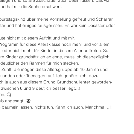
elegen und so alle Zuschauer auch beeinflussen. Das war 
l und hat mir die Sache erschwert.
burtstagskind über meine Vorstellung gefreut und Schärrar 
Star und hat einiges rausgerissen. Es war kein Desaster oder 
te nicht mit diesem Auftritt und mit mir.
rogramm für diese Altersklasse noch mehr und vor allem 
oder nicht mehr für Kinder in diesem Alter auftreten. So 
ere Kinder grundsätzlich ablehne, muss ich diesbezüglich 
 deutlicher den Rahmen für mich stecken. 
r Zunft, die mögen diese Altersgruppe ab 10 Jahren und 
irmanden oder Teenagern auf. Ich gehöre nicht dazu.
h ja auch aus diesem Grund Grundschullehrer geworden- 
e zwischen 6 und 9 deutlich besser liegt…!
en. 🤔
aub angesagt! 🏖️
e baumeln lassen, nichts tun. Kann ich auch. Manchmal…!