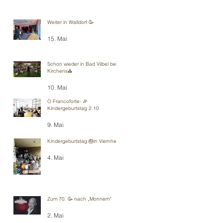
Weiter in Walldorf 🥳
15. Mai
Schon wieder in Bad Vilbel bei
Kirchens⛪️
10. Mai
O Francoforte- 🎉
Kindergeburtstag 2.10
9. Mai
Kindergeburtstag 🎂in Viernheim
4. Mai
Zum 70. 🥳 nach „Monnem“
2. Mai