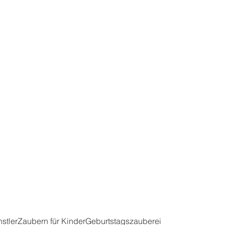
stler
Zaubern für Kinder
Geburtstagszauberei