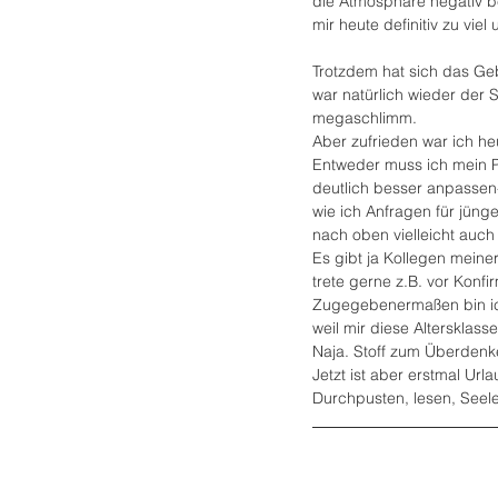
die Atmosphäre negativ b
mir heute definitiv zu vie
Trotzdem hat sich das Ge
war natürlich wieder der 
megaschlimm.
Aber zufrieden war ich heu
Entweder muss ich mein P
deutlich besser anpassen- 
wie ich Anfragen für jüng
nach oben vielleicht auch
Es gibt ja Kollegen meine
trete gerne z.B. vor Konf
Zugegebenermaßen bin ic
weil mir diese Altersklass
Naja. Stoff zum Überdenk
Jetzt ist aber erstmal Url
Durchpusten, lesen, Seel