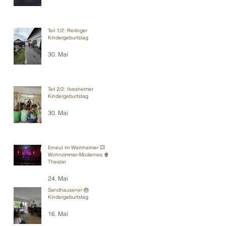
Teil 1/2: Reilinger
Kindergeburtstag
30. Mai
Teil 2/2: Ilvesheimer
Kindergeburtstag
30. Mai
Erneut im Weinheimer 💥
Wohnzimmer-Modernes 🍿
Theater
24. Mai
Sandhausener 🎂
Kindergeburtstag
16. Mai