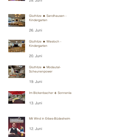
28. Juni
Gluthitze 🔥 Sandhausen -
Kindergarten
26. Juni
Gluthitze 🔥 Wiesloch -
Kindergarten
20. Juni
Gluthitze 🔥 Modautal-
Scheunenpower
19. Juni
Im Bickenbacher ☀️ Sonnenland
13. Juni
Mit Wind in Erbes-Büdesheim
12. Juni