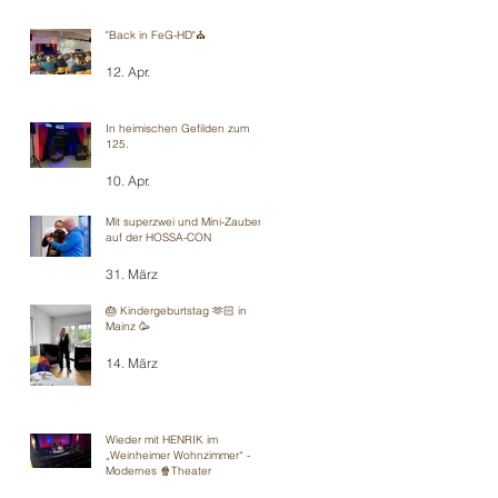
"Back in FeG-HD"⛪️
12. Apr.
In heimischen Gefilden zum
125.
10. Apr.
Mit superzwei und Mini-Zauberei
auf der HOSSA-CON
31. März
🎂 Kindergeburtstag 🫶🏻 in
Mainz 🥳
14. März
Wieder mit HENRIK im
„Weinheimer Wohnzimmer“ -
Modernes 🍿Theater