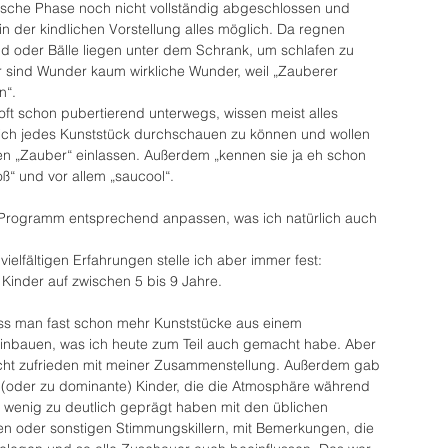
gische Phase noch nicht vollständig abgeschlossen und 
in der kindlichen Vorstellung alles möglich. Da regnen 
ind oder Bälle liegen unter dem Schrank, um schlafen zu 
r sind Wunder kaum wirkliche Wunder, weil „Zauberer 
n“.
oft schon pubertierend unterwegs, wissen meist alles 
lich jedes Kunststück durchschauen zu können und wollen 
en „Zauber“ einlassen. Außerdem „kennen sie ja eh schon 
roß“ und vor allem „saucool“.
Programm entsprechend anpassen, was ich natürlich auch 
ielfältigen Erfahrungen stelle ich aber immer fest: 
ür Kinder auf zwischen 5 bis 9 Jahre. 
uss man fast schon mehr Kunststücke aus einem 
bauen, was ich heute zum Teil auch gemacht habe. Aber 
cht zufrieden mit meiner Zusammenstellung. Außerdem gab 
e (oder zu dominante) Kinder, die die Atmosphäre während 
n wenig zu deutlich geprägt haben mit den üblichen 
 oder sonstigen Stimmungskillern, mit Bemerkungen, die 