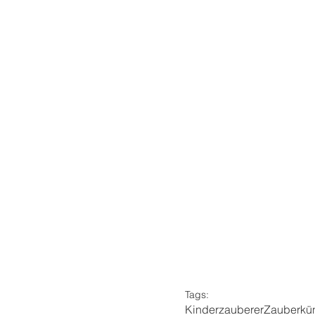
Tags:
Kinderzauberer
Zauberkün