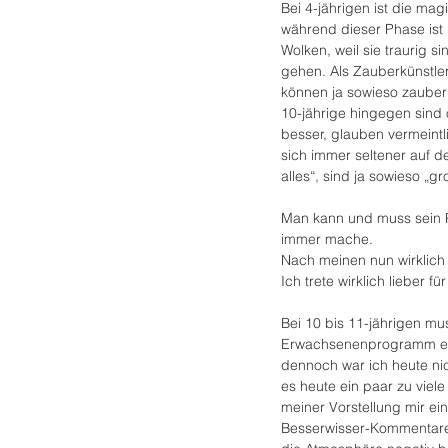
Bei 4-jährigen ist die ma
während dieser Phase ist 
Wolken, weil sie traurig s
gehen. Als Zauberkünstle
können ja sowieso zauber
10-jährige hingegen sind 
besser, glauben vermeint
sich immer seltener auf d
alles“, sind ja sowieso „g
Man kann und muss sein 
immer mache. 
Nach meinen nun wirklich v
Ich trete wirklich lieber f
Bei 10 bis 11-jährigen m
Erwachsenenprogramm ein
dennoch war ich heute ni
es heute ein paar zu viel
meiner Vorstellung mir ei
Besserwisser-Kommentaren