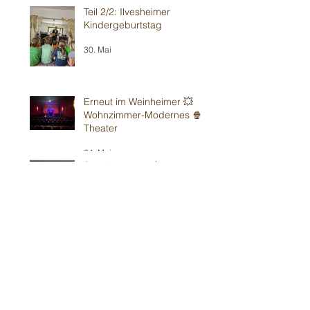
Teil 2/2: Ilvesheimer
Kindergeburtstag
30. Mai
Erneut im Weinheimer 💥
Wohnzimmer-Modernes 🍿
Theater
24. Mai
Sandhausener 🎂
Kindergeburtstag
16. Mai
Weiter in Walldorf 🥳
15. Mai