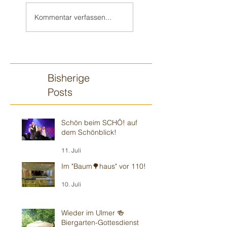
Sandhausen -
Wiesloch -
Kommentar verfassen...
Kindergarten
Kindergarten
Bisherige
Posts
Schön beim SCHÖ! auf
dem Schönblick!
11. Juli
Im "Baum🌳haus" vor 110!
10. Juli
Wieder im Ulmer 🍻
Biergarten-Gottesdienst