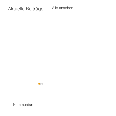
Alle ansehen
Aktuelle Beiträge
Kommentare
Gluthitze 🔥
Gluthitze 🔥