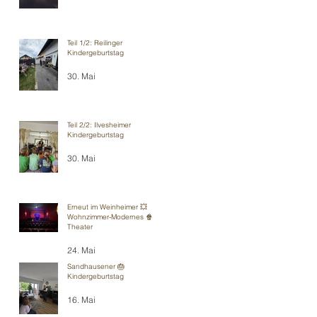
Teil 1/2: Reilinger
Kindergeburtstag
30. Mai
Teil 2/2: Ilvesheimer
Kindergeburtstag
30. Mai
Erneut im Weinheimer 💥
Wohnzimmer-Modernes 🍿
Theater
24. Mai
Sandhausener 🎂
Kindergeburtstag
16. Mai