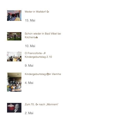
Weiter in Walldorf 🥳
15. Mai
Schon wieder in Bad Vilbel bei
Kirchens⛪️
10. Mai
O Francoforte- 🎉
Kindergeburtstag 2.10
9. Mai
Kindergeburtstag 🎂in Viernheim
4. Mai
Zum 70. 🥳 nach „Monnem“
2. Mai