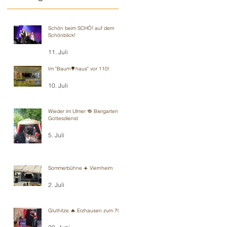
Schön beim SCHÖ! auf dem
Schönblick!
11. Juli
Im "Baum🌳haus" vor 110!
10. Juli
Wieder im Ulmer 🍻 Biergarten-
Gottesdienst
5. Juli
Sommerbühne ☀️ Viernheim
2. Juli
Gluthitze 🔥 Erzhausen zum 70.