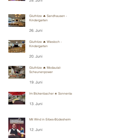
28. Juni
Gluthitze 🔥 Sandhausen -
Kindergarten
26. Juni
Gluthitze 🔥 Wiesloch -
Kindergarten
20. Juni
Gluthitze 🔥 Modautal-
Scheunenpower
19. Juni
Im Bickenbacher ☀️ Sonnenland
13. Juni
Mit Wind in Erbes-Büdesheim
12. Juni