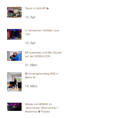
"Back in FeG-HD"⛪️
12. Apr.
In heimischen Gefilden zum
125.
10. Apr.
Mit superzwei und Mini-Zauberei
auf der HOSSA-CON
31. März
🎂 Kindergeburtstag 🫶🏻 in
Mainz 🥳
14. März
Wieder mit HENRIK im
„Weinheimer Wohnzimmer“ -
Modernes 🍿Theater