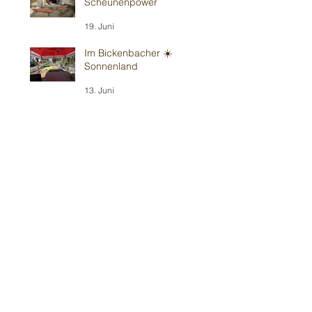
Scheunenpower
19. Juni
Im Bickenbacher ☀️
Sonnenland
13. Juni
Mit Wind in Erbes-
Büdesheim
12. Juni
Teil 1/2: Reilinger
Kindergeburtstag
30. Mai
Teil 2/2: Ilvesheimer