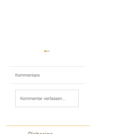
Kommentare
Gluthitze 🔥
Gluthitze 🔥
Sandhausen -
Wiesloch -
Kommentar verfassen...
Kindergarten
Kindergarten