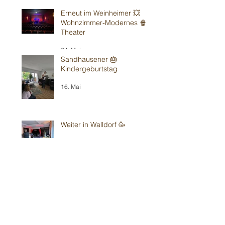
Erneut im Weinheimer 💥
Wohnzimmer-Modernes 🍿
Theater
24. Mai
Sandhausener 🎂
Kindergeburtstag
16. Mai
Weiter in Walldorf 🥳
15. Mai
Schon wieder in Bad Vilbel
bei Kirchens⛪️
10. Mai
O Francoforte- 🎉
Kindergeburtstag 2.10