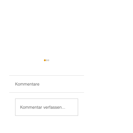
Kommentare
Gluthitze 🔥
Gluthitze 🔥
Sandhausen -
Wiesloch -
Kommentar verfassen...
Kindergarten
Kindergarten