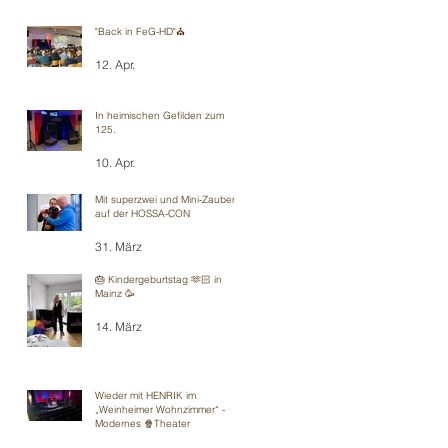
"Back in FeG-HD"⛪️
12. Apr.
In heimischen Gefilden zum
125.
10. Apr.
Mit superzwei und Mini-Zauberei
auf der HOSSA-CON
31. März
🎂 Kindergeburtstag 🫶🏻 in
Mainz 🥳
14. März
Wieder mit HENRIK im
„Weinheimer Wohnzimmer“ -
Modernes 🍿Theater