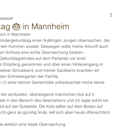
Lesezeit
tag 🎂 in Mannheim
mich in Mannheim. 
 Kindergeburtstag einen 9-jährigen Jungen überraschen, der 
einem Kommen wusste. Deswegen sollte meine Ankunft auch 
um Schluss eine echte Überraschung bleiben.
eburtstagskindes auf dem Parkplatz vor einer 
in Empfang genommen und über einen Hintereingang in 
 seiner Schubkarre und meiner Sackkarre brachten wir 
den Schrebergarten der Familie.
n (!) einer kleinen Gartenhütte unbeobachtet meine kleine 
ie verdutzten, überwiegend männlichen (bis auf 2 
e in den Bereich des Geschehens und ich legte sofort los 
d auf der Guitarlele. Die Kids saßen auf dem Boden auf 
cht ganz so günstig finde, ließ sich aber heute offensichtlich 
te wirklich eine totale Überraschung.