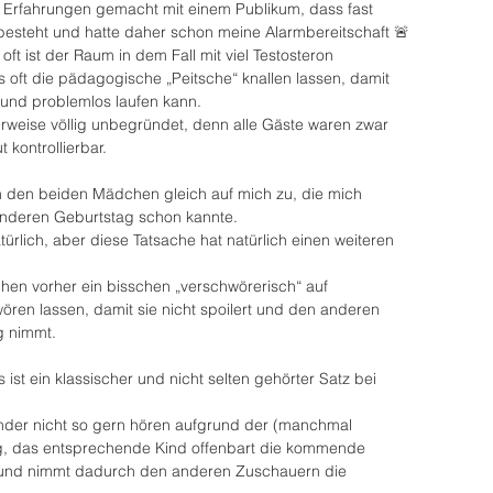
e Erfahrungen gemacht mit einem Publikum, dass fast 
besteht und hatte daher schon meine Alarmbereitschaft 🚨
oft ist der Raum in dem Fall mit viel Testosteron 
 oft die pädagogische „Peitsche“ knallen lassen, damit 
 und problemlos laufen kann.
rweise völlig unbegründet, denn alle Gäste waren zwar 
 kontrollierbar.
 den beiden Mädchen gleich auf mich zu, die mich 
anderen Geburtstag schon kannte. 
ürlich, aber diese Tatsache hat natürlich einen weiteren 
en vorher ein bisschen „verschwörerisch“ auf 
ren lassen, damit sie nicht spoilert und den anderen 
 nimmt. 
 ist ein klassischer und nicht selten gehörter Satz bei 
nder nicht so gern hören aufgrund der (manchmal 
g, das entsprechende Kind offenbart die kommende 
 und nimmt dadurch den anderen Zuschauern die 