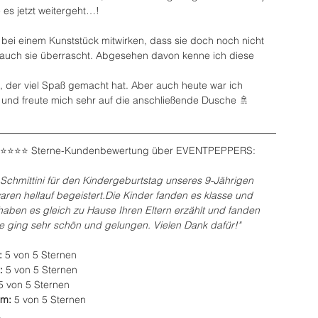
 es jetzt weitergeht…! 
e bei einem Kunststück mitwirken, dass sie doch noch nicht 
auch sie überrascht. Abgesehen davon kenne ich diese 
t, der viel Spaß gemacht hat. Aber auch heute war ich 
 und freute mich sehr auf die anschließende Dusche 🚿 
 ⭐️⭐️⭐️⭐️⭐️ Sterne-Kundenbewertung über EVENTPEPPERS:
Schmittini für den Kindergeburtstag unseres 9-Jährigen 
en hellauf begeistert.Die Kinder fanden es klasse und 
 haben es gleich zu Hause Ihren Eltern erzählt und fanden 
e ging sehr schön und gelungen. Vielen Dank dafür!"
 
5 von 5 Sternen
: 
5 von 5 Sternen
5 von 5 Sternen
m: 
5 von 5 Sternen
a