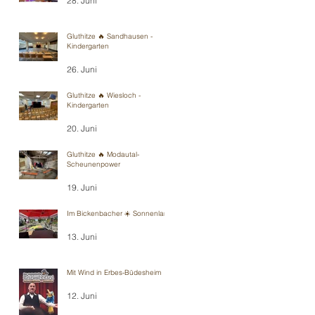
28. Juni
Gluthitze 🔥 Sandhausen -
Kindergarten
26. Juni
Gluthitze 🔥 Wiesloch -
Kindergarten
20. Juni
Gluthitze 🔥 Modautal-
Scheunenpower
19. Juni
Im Bickenbacher ☀️ Sonnenland
13. Juni
Mit Wind in Erbes-Büdesheim
12. Juni