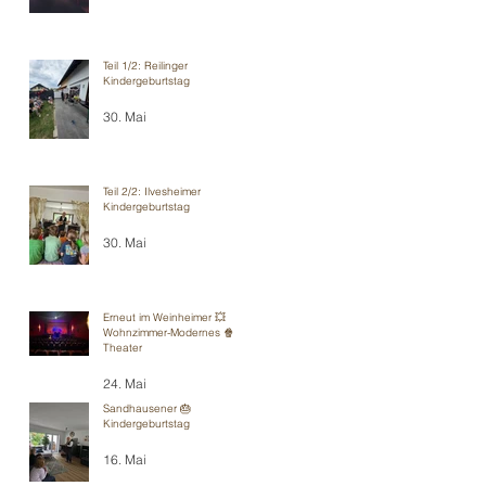
Teil 1/2: Reilinger
Kindergeburtstag
30. Mai
Teil 2/2: Ilvesheimer
Kindergeburtstag
30. Mai
Erneut im Weinheimer 💥
Wohnzimmer-Modernes 🍿
Theater
24. Mai
Sandhausener 🎂
Kindergeburtstag
16. Mai