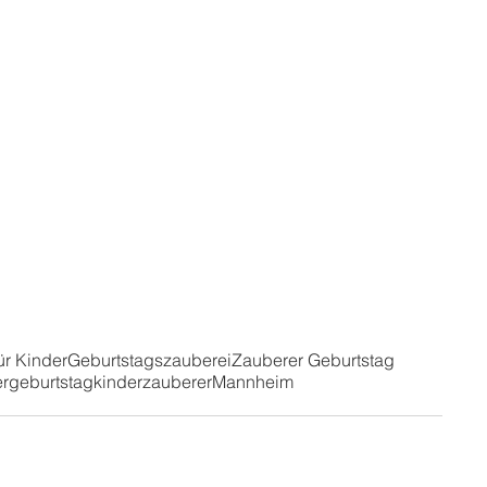
ür Kinder
Geburtstagszauberei
Zauberer Geburtstag
rgeburtstag
kinderzauberer
Mannheim