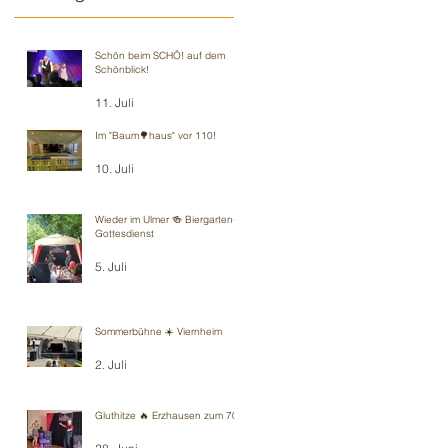
Schön beim SCHÖ! auf dem
Schönblick!
11. Juli
Im "Baum🌳haus" vor 110!
10. Juli
Wieder im Ulmer 🍻 Biergarten-
Gottesdienst
5. Juli
Sommerbühne ☀️ Viernheim
2. Juli
Gluthitze 🔥 Erzhausen zum 70.