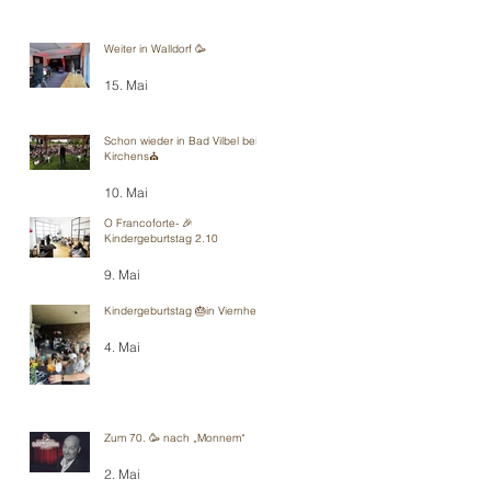
Weiter in Walldorf 🥳
15. Mai
Schon wieder in Bad Vilbel bei
Kirchens⛪️
10. Mai
O Francoforte- 🎉
Kindergeburtstag 2.10
9. Mai
Kindergeburtstag 🎂in Viernheim
4. Mai
Zum 70. 🥳 nach „Monnem“
2. Mai