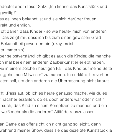
bedeutet aber dieser Satz: „Ich kenne das Kunststück und 
gweilig!“
ss es ihnen bekannt ist und sie sich darüber freuen.
rekt und ehrlich.
oft daher, dass Kinder - so wie heute- mich von anderen 
. Das zeigt mir, dass ich bis zum einen gewissen Grad 
 Bekanntheit geworden bin (okay, es ist 
er immerhin). 
Aber selbstverständlich gibt es auch die Kinder, die manche 
hon mal bei einem anderen Zauberkünstler erlebt haben.
e in einem solchen heutigen Fall, das Kind auf meine Seite 
 „geheimen Mitwisser“ zu machen. Ich erkläre ihm vorher 
raten soll, um den anderen die Überraschung nicht kaputt 
: „Pass auf, ob ich es heute genauso mache, wie du es 
r nachher erzählen, ob es doch anders war oder nicht!“
ersuch, das Kind zu einem Komplizen zu machen und ein 
h weiß mehr als die anderen“-Attitüde rauszulassen. 
.
en Dame das offensichtlich nicht ganz so leicht, denn 
 während meiner Show, dass sie das gezeigte Kunststück ja 