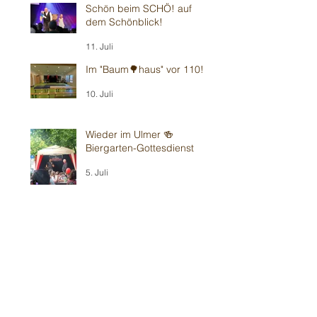
Schön beim SCHÖ! auf
dem Schönblick!
11. Juli
Im "Baum🌳haus" vor 110!
10. Juli
Wieder im Ulmer 🍻
Biergarten-Gottesdienst
5. Juli
Sommerbühne ☀️ Viernheim
2. Juli
Gluthitze 🔥 Erzhausen zum
70.