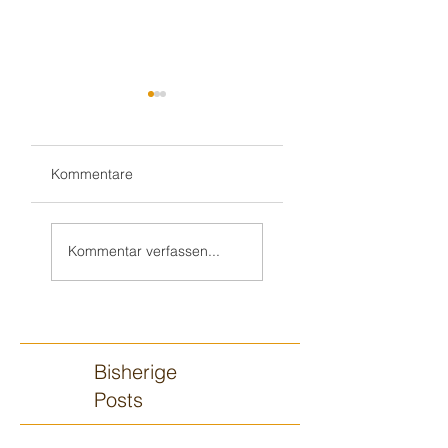
Kommentare
Weiter in Walldorf
Zum 70. 🥳 nach
🥳
„Monnem“
Kommentar verfassen...
Bisherige
Posts