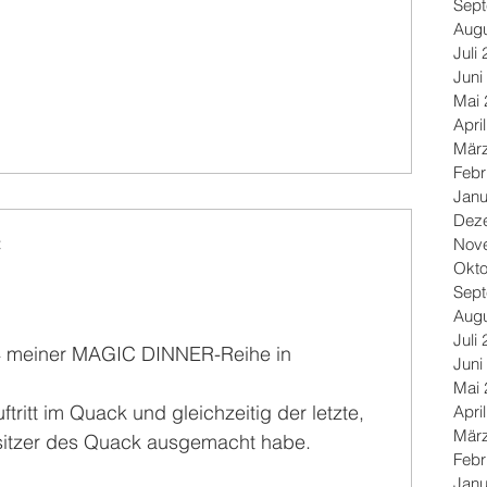
Sep
Augu
Juli
Juni
Mai 
Apri
Mär
Febr
Janu
Dez
Nov
t
Okto
Sep
Augu
Juli
4 meiner MAGIC DINNER-Reihe in 
Juni
Mai 
tritt im Quack und gleichzeitig der letzte, 
Apri
Mär
sitzer des Quack ausgemacht habe.
Febr
Janu