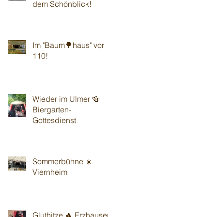
dem Schönblick!
Im "Baum🌳haus" vor
110!
Wieder im Ulmer 🍻
Biergarten-
Gottesdienst
Sommerbühne ☀️
Viernheim
Gluthitze 🔥 Erzhausen