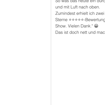
So was das heute ein dur
und mit Luft nach oben.
Zumindest erhielt ich zwe
Sterne ⭐️⭐️⭐️⭐️⭐️-Bewertu
Show. Vielen Dank." 😀
Das ist doch nett und mac