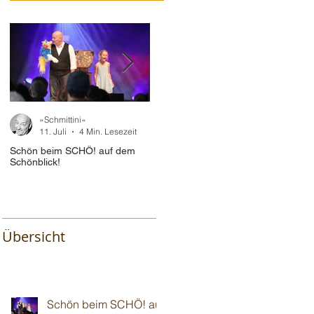
»Schmittini«
»Schmittini«
11. Juli
4 Min. Lesezeit
10. Juli
2 Min. Lesezeit
Schön beim SCHÖ! auf dem
Im "Baum🌳haus" vor 110!
Wiede
Schönblick!
Gotte
Übersicht
Schön beim SCHÖ! auf