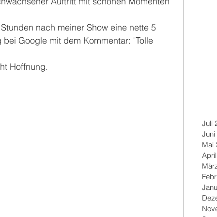
chwachsener Auftritt mit schönen Momenten 
i Stunden nach meiner Show eine nette 5 
ng bei Google mit dem Kommentar: "Tolle 
ht Hoffnung.
Juli
Juni
Mai 
Apri
Mär
Febr
Janu
Dez
Nov