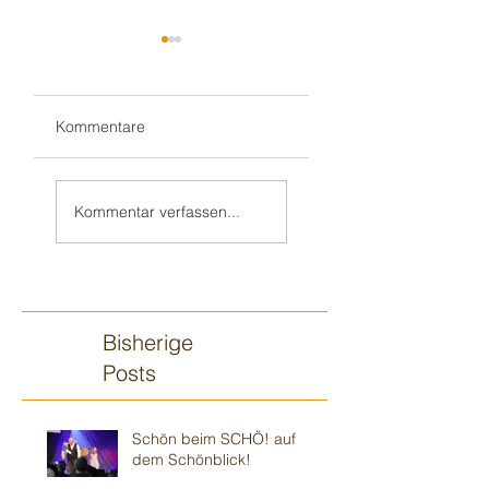
Kommentare
Hochzeitsfeier
Hochzeit in
Ludwigshafen
👰🏼‍♀️🤵🏻in
Kommentar verfassen...
Edingen-
Neckarhausen
Bisherige
Posts
Schön beim SCHÖ! auf
dem Schönblick!