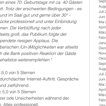
Sep
men eines 70. Geburtstags mit ca. 40 Gästen 
Augu
att. Trotz der erschwerten Bedingungen - es 
Juli
und im Saal gut und gerne über 30° - 
Juni
cke professionell und unter Einbindung 
Mai 
Apri
en. Die Verblüffung nach jeder 
Mär
lseits groß, das Publikum folgte der 
Febr
pendete riesigen Applaus. Die 
Janu
rischen /Un-)Möglichkeiten war allseits 
Dez
 die Bank positiven Reaktion der Gäste 
Nov
Okto
ehaltslos weiterempfehlen."
Sep
Augu
:
5,0 von 5 Sternen
Juli
urchdachter Internet-Auftritt. Gespräche 
Juni
Mai 
und zielführend.
Apri
: 
5,0 von 5 Sternen
Mär
tzer ode Unsicherheiten während der 
Febr
 Alles professionell.
Janu