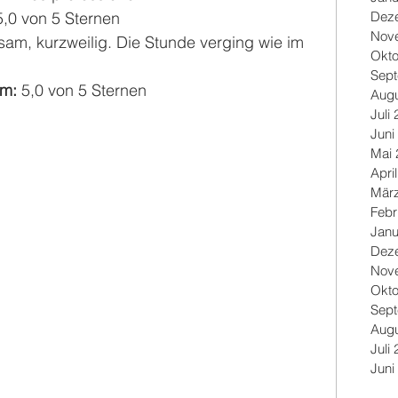
Dez
5,0 von 5 Sternen
Nov
tsam, kurzweilig. Die Stunde verging wie im 
Okto
Sep
m: 
5,0 von 5 Sternen
Augu
Juli
Juni
Mai 
Apri
Mär
Febr
Janu
Dez
Nov
Okto
Sep
Augu
Juli
Juni