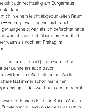
ekühlt udn rechtzeitig am Bürgerhaus 
 stattfand.
 mich in einem leicht abgedunkelten Raum, 
en ❋ versorgt war und vielleicht auch 
er aufgeheizt war, als ich befürchtet hatte.
u war ich zwar froh über mein Handtuch, 
ger warm als noch am Freitag im 
en. 
h dann loslegen und ja, die warme Luft 
uf der Bühne als auch davor: 
nzwinkernden Start mit meiner Audio-
phäre fast immer schon hier einen 
gelanstieg..., das war heute eher moderat 
h wurden danach dann von Kunststück zu 
 miteinander und so steigerte es sich zu 