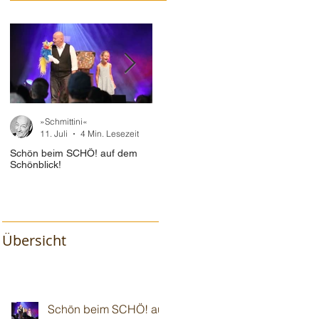
»Schmittini«
»Schmittini«
11. Juli
4 Min. Lesezeit
10. Juli
2 Min. Lesezeit
Schön beim SCHÖ! auf dem
Im "Baum🌳haus" vor 110!
Wiede
Schönblick!
Gotte
Übersicht
Schön beim SCHÖ! auf