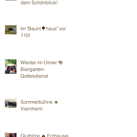
dem Schönblick!
Im "Baum🌳haus" vor
110!
Wieder im Ulmer 🍻
Biergarten-
Gottesdienst
Sommerbühne ☀️
Viernheim
Gluthitze 🔥 Erzhausen