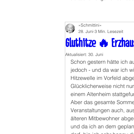
»Schmittini«
28. Juni
3 Min. Lesezeit
Gluthitze 🔥 Erzhau
Aktualisiert:
30. Juni
Schon gestern hätte ich au
jedoch - und da war ich w
Hitzewelle im Vorfeld abges
Glücklicherweise nicht nur
einem Altenheim stattgefu
Aber das gesamte Sommerf
Veranstaltungen auch, aus
älteren Mitbewohner abge
und da ich an dem geplant