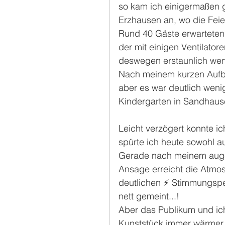
so kam ich einigermaßen g
Erzhausen an, wo die Feier
Rund 40 Gäste erwarteten
der mit einigen Ventilator
deswegen erstaunlich wenig
Nach meinem kurzen Aufba
aber es war deutlich weni
Kindergarten in Sandhaus
Leicht verzögert konnte ic
spürte ich heute sowohl a
Gerade nach meinem auge
Ansage erreicht die Atmos
deutlichen ⚡️ Stimmungspe
nett gemeint...!
Aber das Publikum und ic
Kunststück immer wärmer 