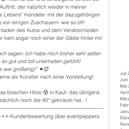
ftritt, der natürlich wieder in meiner 
es Lebens" mündete- mit der dazugehörigen 
von einigen Zuschauern- wie so oft!
laden des Autos und dem Verabschieden 
 kam sogar noch einer der Gäste hinter mir 
och sagen: Ich habe mich bisher sehr selten 
 gut und toll unterhalten gefühlt! 
 war großartig!"  ♥️😊
Juli
rne als Künstler nach einer Vorstellung!
Juni
Mai 
as bisschen Hitze 😰 in Kauf- das übrigens 
Apri
Mär
sächlich noch die 40° geknackt hat...!
Febr
Janu
⭐️⭐️⭐️⭐️-Kundenbewertung über eventpeppers:
Dez
Nov