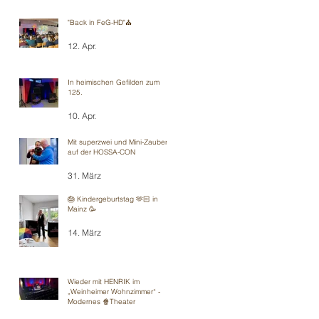
"Back in FeG-HD"⛪️
12. Apr.
In heimischen Gefilden zum
125.
10. Apr.
Mit superzwei und Mini-Zauberei
auf der HOSSA-CON
31. März
🎂 Kindergeburtstag 🫶🏻 in
Mainz 🥳
14. März
Wieder mit HENRIK im
„Weinheimer Wohnzimmer“ -
Modernes 🍿Theater