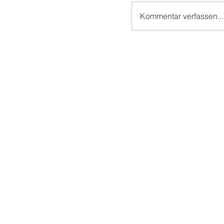
Kommentar verfassen...
Im "Baum🌳haus" vo