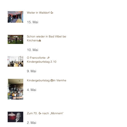
Weiter in Walldorf 🥳
15. Mai
Schon wieder in Bad Vilbel bei
Kirchens⛪️
10. Mai
O Francoforte- 🎉
Kindergeburtstag 2.10
9. Mai
Kindergeburtstag 🎂in Viernheim
4. Mai
Zum 70. 🥳 nach „Monnem“
2. Mai