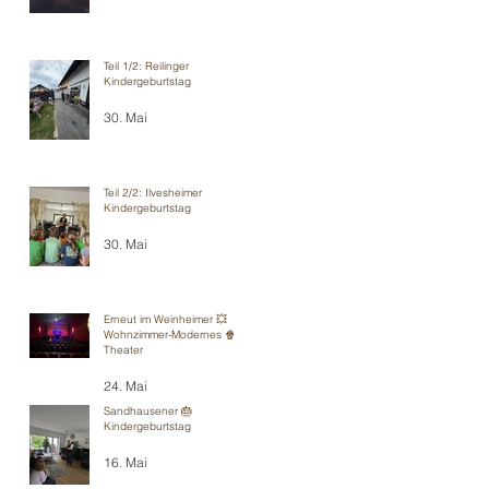
Teil 1/2: Reilinger
Kindergeburtstag
30. Mai
Teil 2/2: Ilvesheimer
Kindergeburtstag
30. Mai
Erneut im Weinheimer 💥
Wohnzimmer-Modernes 🍿
Theater
24. Mai
Sandhausener 🎂
Kindergeburtstag
16. Mai