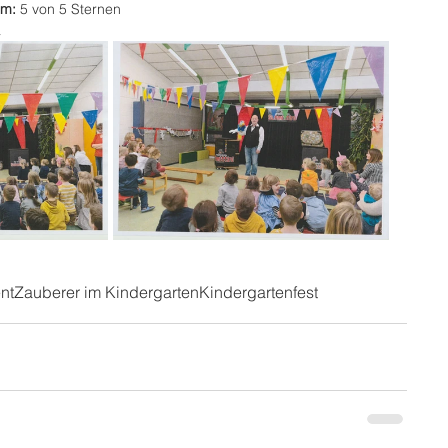
m: 
5 von 5 Sternen
a
nt
Zauberer im Kindergarten
Kindergartenfest