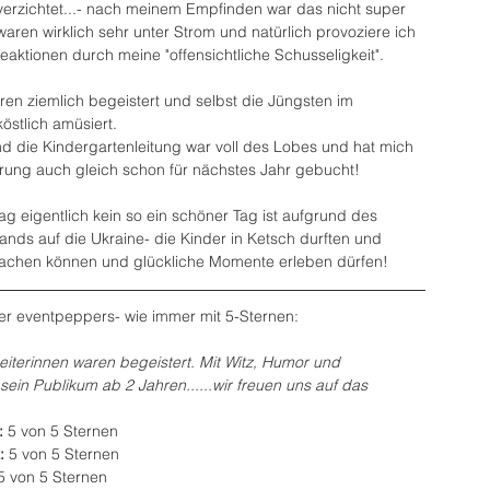
verzichtet...- nach meinem Empfinden war das nicht super 
aren wirklich sehr unter Strom und natürlich provoziere ich 
eaktionen durch meine "offensichtliche Schusseligkeit".
en ziemlich begeistert und selbst die Jüngsten im 
östlich amüsiert.
d die Kindergartenleitung war voll des Lobes und hat mich 
hrung auch gleich schon für nächstes Jahr gebucht!
g eigentlich kein so ein schöner Tag ist aufgrund des 
ands auf die Ukraine- die Kinder in Ketsch durften und 
lachen können und glückliche Momente erleben dürfen!
r eventpeppers- wie immer mit 5-Sternen:
beiterinnen waren begeistert. Mit Witz, Humor und 
 sein Publikum ab 2 Jahren......wir freuen uns auf das 
 
5 von 5 Sternen
: 
5 von 5 Sternen
5 von 5 Sternen