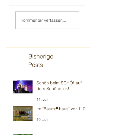
Teil 2/2:
Sandhausener 🎂
Ilvesheimer
Kindergeburtstag
Kommentar verfassen...
Kindergeburtstag
Bisherige
Posts
Schön beim SCHÖ! auf
dem Schönblick!
11. Juli
Im "Baum🌳haus" vor 110!
10. Juli