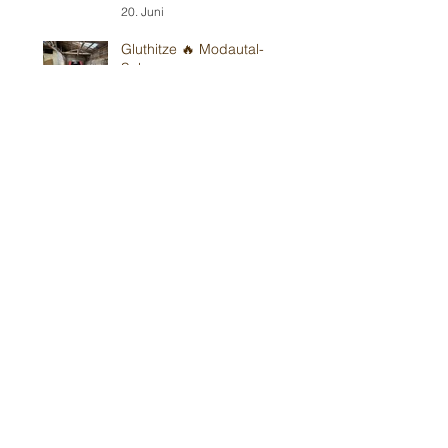
20. Juni
Gluthitze 🔥 Modautal-
Scheunenpower
19. Juni
Im Bickenbacher ☀️
Sonnenland
13. Juni
Mit Wind in Erbes-
Büdesheim
12. Juni
Teil 1/2: Reilinger
Kindergeburtstag
30. Mai