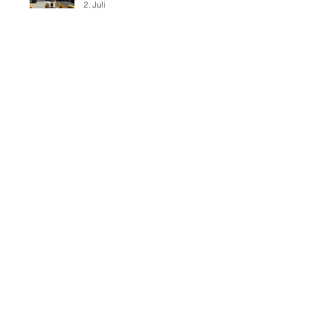
2. Juli
Gluthitze 🔥 Erzhausen zum
70.
28. Juni
Gluthitze 🔥 Sandhausen -
Kindergarten
26. Juni
Gluthitze 🔥 Wiesloch -
Kindergarten
20. Juni
Gluthitze 🔥 Modautal-
Scheunenpower
19. Juni
Im Bickenbacher ☀️