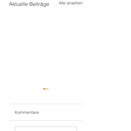
Alle ansehen
Aktuelle Beiträge
Kommentare
Gluthitze 🔥
Sommerbühne ☀️