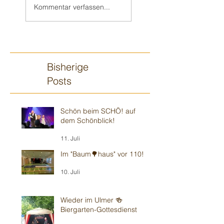
Erzhausen zum
Viernheim
Kommentar verfassen...
70.
Bisherige
Posts
Schön beim SCHÖ! auf
dem Schönblick!
11. Juli
Im "Baum🌳haus" vor 110!
10. Juli
Wieder im Ulmer 🍻
Biergarten-Gottesdienst