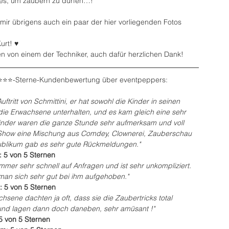
lles, um zaubern zu dürfen…!
 mir übrigens auch ein paar der hier vorliegenden Fotos 
urt! ♥️
 von einem der Techniker, auch dafür herzlichen Dank!
️⭐️⭐️⭐️-Sterne-Kundenbewertung über eventpeppers:
ftritt von Schmittini, er hat sowohl die Kinder in seinen 
ie Erwachsene unterhalten, und es kam gleich eine sehr 
inder waren die ganze Stunde sehr aufmerksam und voll 
 Show eine Mischung aus Comdey, Clownerei, Zauberschau 
blikum gab es sehr gute Rückmeldungen."
 5 von 5 Sternen
 immer sehr schnell auf Anfragen und ist sehr unkompliziert.
t man sich sehr gut bei ihm aufgehoben."
t: 5 von 5 Sternen
hsene dachten ja oft, dass sie die Zaubertricks total 
und lagen dann doch daneben, sehr amüsant !"
 5 von 5 Sternen