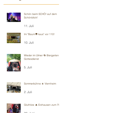
Schön beim SCHÖ! auf dem
Schönblick!
11. Juli
Im "Baum🌳haus" vor 110!
10. Juli
Wieder im Ulmer 🍻 Biergarten-
Gottesdienst
5. Juli
Sommerbühne ☀️ Viernheim
2. Juli
Gluthitze 🔥 Erzhausen zum 70.