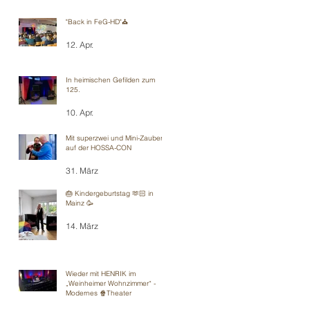
"Back in FeG-HD"⛪️
12. Apr.
In heimischen Gefilden zum
125.
10. Apr.
Mit superzwei und Mini-Zauberei
auf der HOSSA-CON
31. März
🎂 Kindergeburtstag 🫶🏻 in
Mainz 🥳
14. März
Wieder mit HENRIK im
„Weinheimer Wohnzimmer“ -
Modernes 🍿Theater