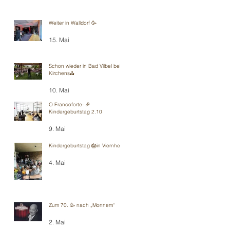
Weiter in Walldorf 🥳
15. Mai
Schon wieder in Bad Vilbel bei
Kirchens⛪️
10. Mai
O Francoforte- 🎉
Kindergeburtstag 2.10
9. Mai
Kindergeburtstag 🎂in Viernheim
4. Mai
Zum 70. 🥳 nach „Monnem“
2. Mai