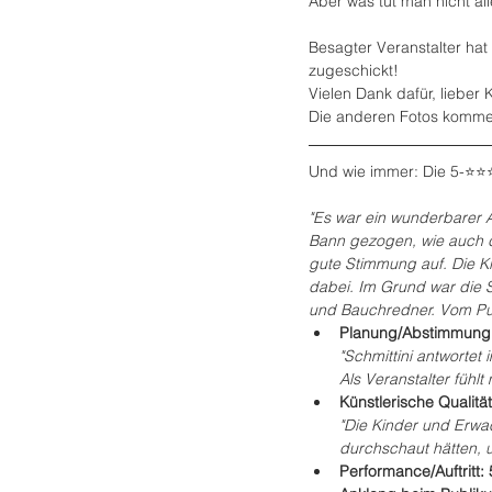
Aber was tut man nicht a
Besagter Veranstalter hat
zugeschickt! 
Vielen Dank dafür, lieber K
Die anderen Fotos kommen
Und wie immer: Die 5-⭐️⭐
"Es war ein wunderbarer Au
Bann gezogen, wie auch d
gute Stimmung auf. Die K
dabei. Im Grund war die
und Bauchredner. Vom Pu
Planung/Abstimmung:
"Schmittini antwortet
Als Veranstalter fühl
Künstlerische Qualitä
"Die Kinder und Erwac
durchschaut hätten, 
Performance/Auftritt: