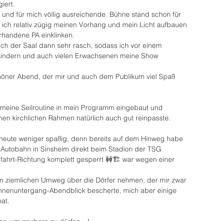
iert.
e und für mich völlig ausreichende  Bühne stand schon für 
 ich relativ zügig meinen Vorhang und mein Licht aufbauen 
rhandene PA einklinken.
sich der Saal dann sehr rasch, sodass ich vor einem 
 Kindern und auch vielen Erwachsenen meine Show 
höner Abend, der mir und auch dem Publikum viel Spaß 
meine Seilroutine in mein Programm eingebaut und 
chen kirchlichen Rahmen natürlich auch gut reinpasste.
 heute weniger spaßig, denn bereits auf dem Hinweg habe 
-Autobahn in Sinsheim direkt beim Stadion der TSG 
fahrt-Richtung komplett gesperrt 🚧🏗 war wegen einer 
 ziemlichen Umweg über die Dörfer nehmen, der mir zwar 
nenuntergang-Abendblick bescherte, mich aber einige 
hat.