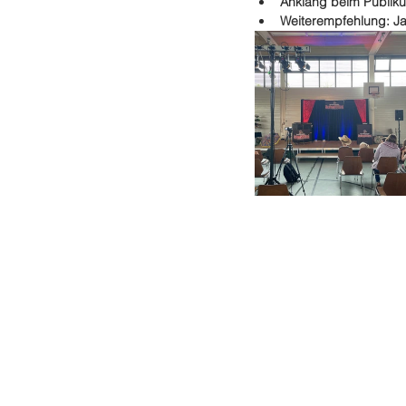
Anklang beim Publiku
Weiterempfehlung: J