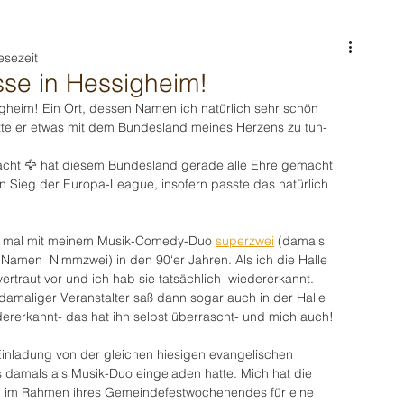
esezeit
sse in Hessigheim!
gheim! Ein Ort, dessen Namen ich natürlich sehr schön 
hätte er etwas mit dem Bundesland meines Herzens zu tun- 
racht 🦅 hat diesem Bundesland gerade alle Ehre gemacht 
 Sieg der Europa-League, insofern passte das natürlich 
her mal mit meinem Musik-Comedy-Duo 
superzwei
 (damals 
Namen  Nimmzwei) in den 90‘er Jahren. Als ich die Halle 
 vertraut vor und ich hab sie tatsächlich  wiedererkannt.
damaliger Veranstalter saß dann sogar auch in der Halle 
ererkannt- das hat ihn selbst überrascht- und mich auch! 
Einladung von der gleichen hiesigen evangelischen 
 damals als Musik-Duo eingeladen hatte. Mich hat die 
 im Rahmen ihres Gemeindefestwochenendes für eine 