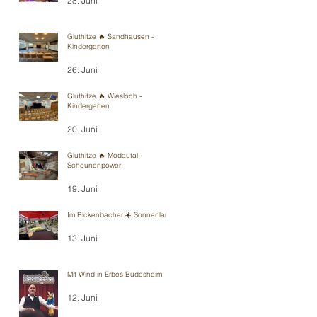
28. Juni
Gluthitze 🔥 Sandhausen -
Kindergarten
26. Juni
Gluthitze 🔥 Wiesloch -
Kindergarten
20. Juni
Gluthitze 🔥 Modautal-
Scheunenpower
19. Juni
Im Bickenbacher ☀️ Sonnenland
13. Juni
Mit Wind in Erbes-Büdesheim
12. Juni