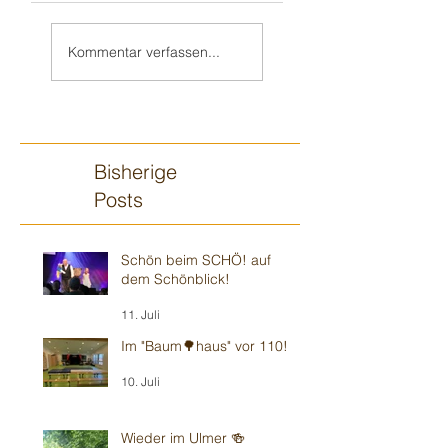
Hochzeitsfeier
Hochzeit in
Ludwigshafen
👰🏼‍♀️🤵🏻in
Kommentar verfassen...
Edingen-
Neckarhausen
Bisherige
Posts
Schön beim SCHÖ! auf
dem Schönblick!
11. Juli
Im "Baum🌳haus" vor 110!
10. Juli
Wieder im Ulmer 🍻