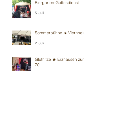
Biergarten-Gottesdienst
5. Juli
Sommerbühne ☀️ Viernheim
2. Juli
Gluthitze 🔥 Erzhausen zum
70.
28. Juni
Gluthitze 🔥 Sandhausen -
Kindergarten
26. Juni
Gluthitze 🔥 Wiesloch -
Kindergarten
20. Juni