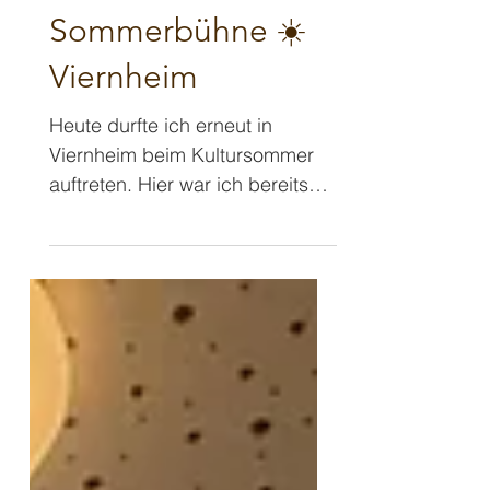
»Schmittini«
2. Juli
2 Min. Lesezeit
Sommerbühne ☀️
Viernheim
Heute durfte ich erneut in
Viernheim beim Kultursommer
auftreten. Hier war ich bereits
vor 2 Jahren und habe
offensichtlich einen recht guten
Eindruck hinterlassen 😉,
sodass man mich erneut
eingeladen hatte. Verantwortlich
für mein erneutes Engagement
war der Kinderschutzbund