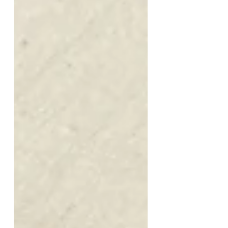
🎩 Ich war ja schon in vielen
Kindergärten in der Region rund
um Weinheim, aber der
Kindergarten "Das 🌳
Baumhaus" in Hirschberg war
mir bisher unbekannt. Umso
überraschter war ich von dem
unglaublich tollen
Außengelände und auch dem
sonstigen Ambiente dieses
Kindergartens, der ein