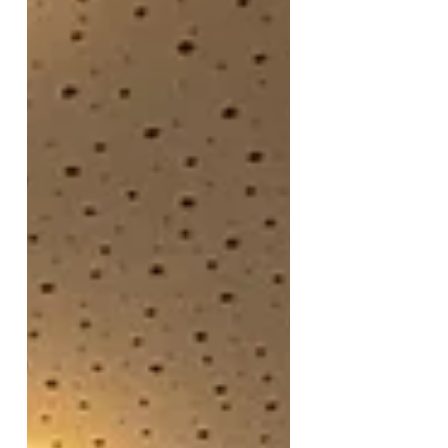
Viernheim, der auch 2024
meinen Auftritt initiiert hat. Ich
habe mich sehr gereut auf
diesen Auftritt hier, denn wie
auch beim letzten Mal waren es
wieder perfekte Bedingungen,
die mein Künstlerherz höh