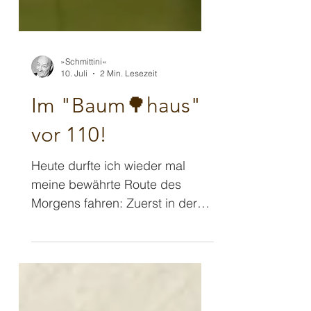
»Schmittini«
10. Juli
2 Min. Lesezeit
Im "Baum🌳haus"
vor 110!
Heute durfte ich wieder mal
meine bewährte Route des
Morgens fahren: Zuerst in der
Schule 🎓 ein bisschen
"Schlauheit zaubern" und direkt
danach in einen Kindergarten,
um dort ebenfalls zu zaubern!