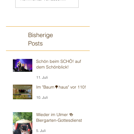
„Weinheimer
musikalischer 🎶
Wohnzimmer“ -
Umgebung
Modernes 🍿
Theater
Bisherige
Posts
Schön beim SCHÖ! auf
dem Schönblick!
11. Juli
Im "Baum🌳haus" vor 110!
10. Juli
Wieder im Ulmer 🍻
Biergarten-Gottesdienst
5. Juli