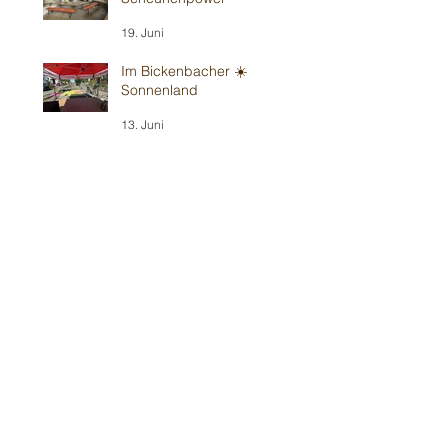
19. Juni
Im Bickenbacher ☀️
Sonnenland
13. Juni
Mit Wind in Erbes-
Büdesheim
12. Juni
Teil 1/2: Reilinger
Kindergeburtstag
30. Mai
Teil 2/2: Ilvesheimer
Kindergeburtstag