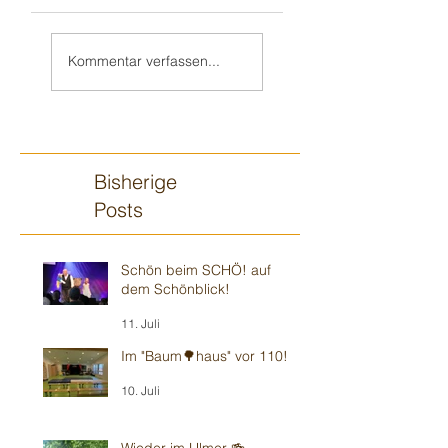
Weiter in Walldorf
Zum 70. 🥳 nach
🥳
„Monnem“
Kommentar verfassen...
Bisherige
Posts
Schön beim SCHÖ! auf
dem Schönblick!
11. Juli
Im "Baum🌳haus" vor 110!
10. Juli
Wieder im Ulmer 🍻