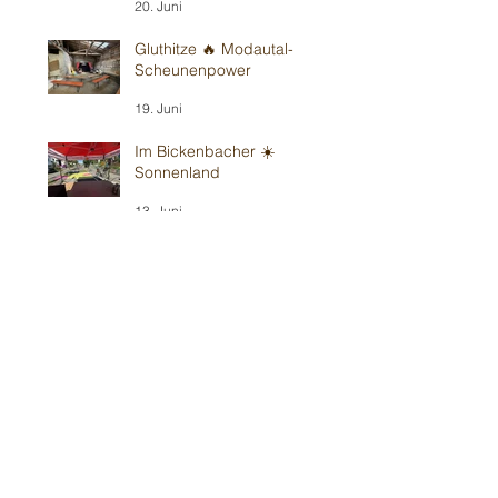
20. Juni
Gluthitze 🔥 Modautal-
Scheunenpower
19. Juni
Im Bickenbacher ☀️
Sonnenland
13. Juni
Mit Wind in Erbes-
Büdesheim
12. Juni
Teil 1/2: Reilinger
Kindergeburtstag
30. Mai