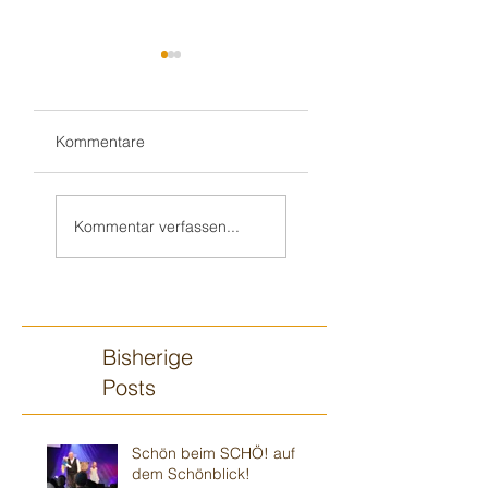
Kommentare
Wieder im Ulmer
Sommerbühne ☀️
🍻 Biergarten-
Viernheim
Kommentar verfassen...
Gottesdienst
Bisherige
Posts
Schön beim SCHÖ! auf
dem Schönblick!