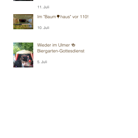
11. Juli
Im "Baum🌳haus" vor 110!
10. Juli
Wieder im Ulmer 🍻
Biergarten-Gottesdienst
5. Juli
Sommerbühne ☀️ Viernheim
2. Juli
Gluthitze 🔥 Erzhausen zum
70.
28. Juni